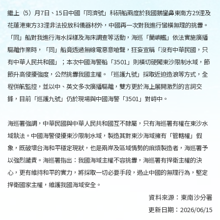
繼上（5）月7日、15日中國「同濟號」科研船兩度於我國鵝鑾鼻東南方29浬及
花蓮港東方33浬非法投放科儀器材外，中國再一次對我進行蠻橫無理的挑釁。
「同」船對我進行海水採樣及海床調查等活動，海巡「蘭嶼艦」依法實施廣播
驅離作業時，「同」船竟透過無線電惡意嗆聲，狂妄宣稱「沒有中華民國，只
有中華人民共和國」；本次中國海警船「3501」則橫切硬闖東沙限制水域，節
節升高侵擾強度，公然挑釁我國主權。「巡護九號」採取近迫造浪等方式，全
程併航監控，並以中、英文多次廣播驅離，雙方更於海上展開激烈的言詞交
鋒，目前「巡護九號」仍於現場與中國海警「3501」對峙中。
海巡署強調，中華民國與中華人民共和國互不隸屬，只有海巡署有權在東沙水
域執法。中國海警侵擾東沙限制水域，製造其對東沙海域擁有「管轄權」假
象，既破壞台海和平穩定現狀，也是兩岸及區域情勢的麻煩製造者，海巡署予
以強烈譴責。海巡署指出：我國海域主權不容挑釁，海巡署有捍衛主權的決
心，更有維持和平的實力，將採取一切必要手段，遏止中國的無理行為，堅定
捍衛國家主權，維護我國海域安全。
資料來源：
東南沙分署
更新日期：
2026/06/15