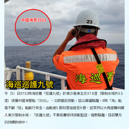
今（5）日0732時海巡署「巡護九號」於東沙島東北方37.8浬（限制水域外3.5
浬）偵獲中國海警船「3501」，立即趨前併航，並以廣播驅離。8時「海」船
竟不顧「巡」船航行安全，由航速5 節刻意加速至9 節，並突然以大角度轉向闖
入東沙限制水域，「巡護九號」不畏挑釁保持併航監控、強勢驅離，目前雙方
仍持續對峙中。