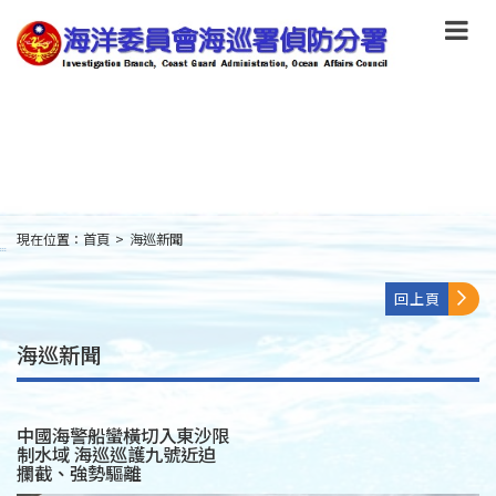
跳
到
主
要
內
容
Skip
to
main
content
現在位置：
首頁
>
海巡新聞
:::
回上頁
海巡新聞
中國海警船蠻橫切入東沙限
制水域 海巡巡護九號近迫
攔截、強勢驅離