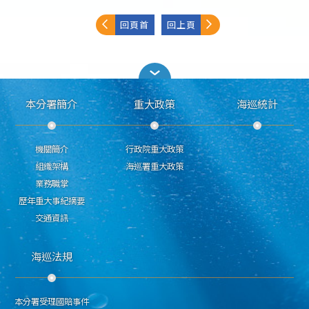
回頁首
回上頁
本分署簡介
重大政策
海巡統計
機關簡介
行政院重大政策
組織架構
海巡署重大政策
業務職掌
歷年重大事紀摘要
交通資訊
海巡法規
本分署受理國賠事件