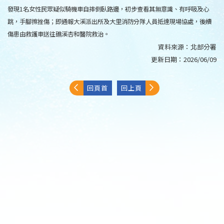
發現1名女性民眾疑似騎機車自摔倒臥路邊，初步查看其無意識、有呼吸及心
跳，手腳擦挫傷；即通報大溪派出所及大里消防分隊人員抵達現場協處，後續
傷患由救護車送往礁溪杏和醫院救治。
資料來源：
北部分署
更新日期：
2026/06/09
回頁首
回上頁