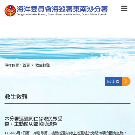
跳
到
主
要
內
容
Skip
to
main
content
現在位置：
首頁
>
救生救難
:::
回上頁
救生救難
本分署巡邏同仁發現民眾受
傷，主動關切並協助送醫
115年6月7日第一岸巡隊第二機動巡邏站線上巡邏組於北關海潮公園旁道路，