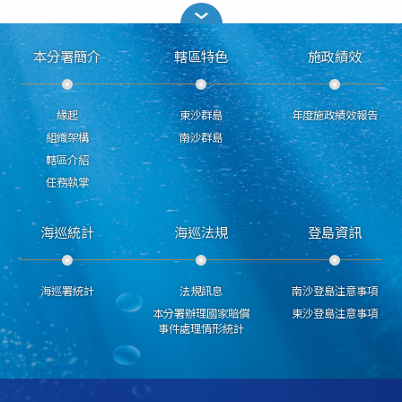
本分署簡介
轄區特色
施政績效
緣起
東沙群島
年度施政績效報告
組織架構
南沙群島
轄區介紹
任務執掌
海巡統計
海巡法規
登島資訊
海巡署統計
法規訊息
南沙登島注意事項
本分署辦理國家賠償
東沙登島注意事項
事件處理情形統計