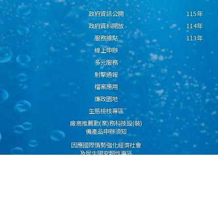
政府資訊公開
115年
政府資料開放
114年
服務據點
113年
線上申辦
多元服務
射擊通報
檔案應用
廉政園地
生態檢核專區
廠商推薦勤(業)務科技設(裝)
備產品申辦須知
因應國際情勢強化經濟社會
及民生國安韌性專區
隱私權保護宣告
資通安全政策
資料開放宣告