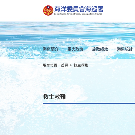
跳
到
主
要
內
容
Skip
to
main
content
海巡簡介
重大政策
施政績效
海巡統計
現在位置：
首頁
>
救生救難
:::
救生救難