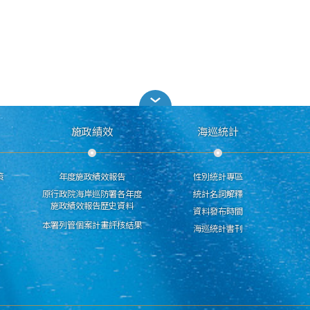
施政績效
海巡統計
策
年度施政績效報告
性別統計專區
原行政院海岸巡防署各年度
統計名詞解釋
施政績效報告歷史資料
資料發布時間
本署列管個案計畫評核結果
海巡統計書刊