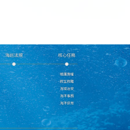
海巡法規
核心任務
維護漁權
救生救難
海域治安
海洋事務
海洋保育