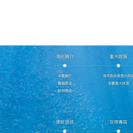
海巡簡介
重大政策
本署簡介
海洋委員會重大政
署徽意涵
本署重大政策
舷側標誌
便民資訊
灰帶專區