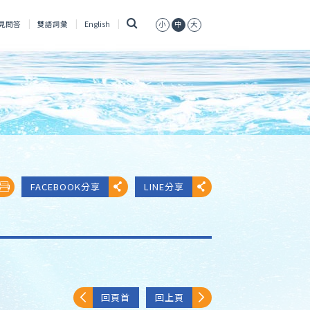
搜
見問答
雙語詞彙
English
小
中
大
尋
FACEBOOK分享
LINE分享
回頁首
回上頁