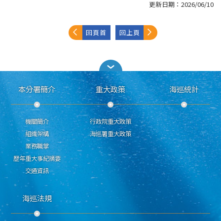
更新日期：
2026/06/10
回頁首
回上頁
本分署簡介
重大政策
海巡統計
機關簡介
行政院重大政策
組織架構
海巡署重大政策
業務職掌
歷年重大事紀摘要
交通資訊
海巡法規