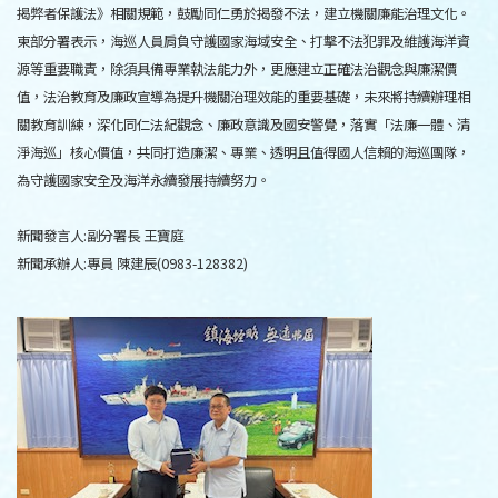
揭弊者保護法》相關規範，鼓勵同仁勇於揭發不法，建立機關廉能治理文化。
東部分署表示，海巡人員肩負守護國家海域安全、打擊不法犯罪及維護海洋資
源等重要職責，除須具備專業執法能力外，更應建立正確法治觀念與廉潔價
值，法治教育及廉政宣導為提升機關治理效能的重要基礎，未來將持續辦理相
關教育訓練，深化同仁法紀觀念、廉政意識及國安警覺，落實「法廉一體、清
淨海巡」核心價值，共同打造廉潔、專業、透明且值得國人信賴的海巡團隊，
為守護國家安全及海洋永續發展持續努力。
新聞發言人:副分署長 王寶庭
新聞承辦人:專員 陳建辰(0983-128382)