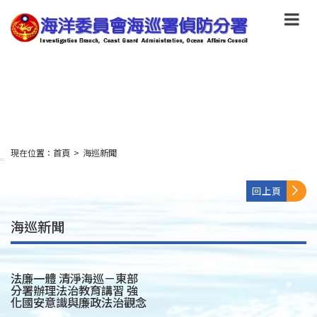
跳
到
主
要
內
容
Skip
to
main
content
現在位置：
首頁
>
海巡新聞
:::
回上頁
海巡新聞
法廉一體 清淨海巡－東部
分署辦理法治教育講習 強
化國安意識與廉政法治觀念