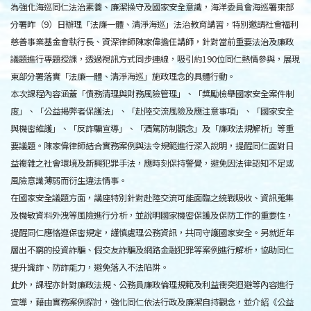
為強化海巡同仁法治素養、廉潔操守及國家安全意識，海洋委員會海巡署東部
分署昨（9）日辦理「法廉一體、清淨海巡」法治教育講習，特別邀請社會福利
慈善事業基金會執行長、資深律師陳家偉擔任講師，針對當前重要法治及廉政
議題進行專題授課，透過視訊方式同步連線，吸引約190位同仁熱情參與，展現
東部分署落實「法廉一體、清淨海巡」施政理念的具體行動。
本次課程內容涵蓋「債務清理與財務風險管理」、「獎勵檢舉國家安全案件制
度」、「公益揭弊者保護法」、「赴陸交流風險及應注意事項」、「國家安全
與機密維護」、「反詐騙宣導」、「酒駕防制觀念」及「廉政法規解析」等重
要議題。陳家偉律師結合實務案例與法令規範進行深入說明，提醒同仁面對日
益複雜之社會環境及新興犯罪手法，應時刻保持警覺，避免因法律認知不足或
風險意識薄弱而衍生違法情事。
在國家安全議題方面，講座特別針對赴陸交流可能面臨之統戰吸收、資訊蒐集
及機敏資料外洩等風險進行分析，並說明國家機密保護及保防工作的重要性，
提醒同仁應恪遵保密規定，謹慎處理公務資訊，共同守護國家安全。另就近年
層出不窮的投資詐騙、假交友詐騙及網路金融犯罪等案例進行解析，協助同仁
提升識詐、防詐能力，避免落入不法陷阱。
此外，課程亦針對廉政法規、公務員廉政倫理規範及利益衝突迴避等內容進行
宣導，藉由實務案例探討，強化同仁依法行政及廉潔自持觀念，並介紹《公益