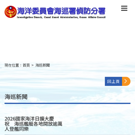
跳
到
主
要
內
容
Skip
to
main
content
現在位置：
首頁
>
海巡新聞
:::
回上頁
海巡新聞
2026國家海洋日擴大慶
祝 海巡艦艇各地開放逾萬
人登艦同樂