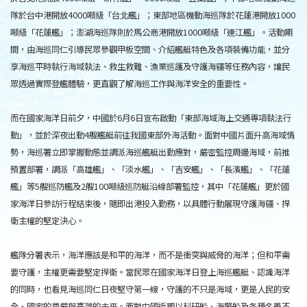
隊於台中港開放4000噸級「台北艦」；東部地區機動海巡隊於花蓮港開放1000
噸級「花蓮艦」；澎湖海巡隊則於馬公商港開放1000噸級「連江艦」。活動期
間，由海巡同仁引導民眾參觀甲板空間、介紹艦艇特色及各項裝備功能，並分
享海巡平時執行海域執法、救生救難、漁業巡護及守護海疆等任務內容，讓民
眾透過實際登艦體驗，更直觀了解海巡工作與海洋安全的重要性。
而在國家海洋日前夕，中國於6月6日宣布啟動「東部海域海上交通專項執法行
動」，並於深夜出動4艘艦艇前往我國東部外海活動。面對中國片面升高海域情
勢，海巡署立即掌握動態並調派海巡艦艇出勤應對，嚴密監控周邊海域，前推
預置部署，調派「高雄艦」、「淡水艦」、「吉安艦」、「長濱艦」、「花蓮
艦」等5艘巡防艦及2艘100噸級巡防艇沿線部署監控，其中「花蓮艦」更於國
家海洋日參訪行程結束後，隨即出港投入勤務，以具體行動展現守護海疆、捍
衛主權的堅定決心。
艦隊分署表示，海洋應該是和平的海洋，而不是衝突與威脅的海洋；但和平需
要守護，主權更需要堅定捍衛。當民眾在國家海洋日登上海巡艦艇、認識海洋
的同時，也看見海巡同仁日夜堅守第一線，守護的不只是海域，更是人民的安
全、國家的尊嚴與臺灣的未來。面對中國近期以科研船、海警船及各種名義不