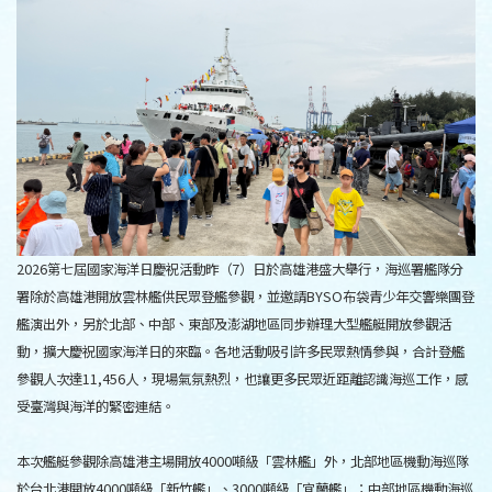
2026第七屆國家海洋日慶祝活動昨（7）日於高雄港盛大舉行，海巡署艦隊分
署除於高雄港開放雲林艦供民眾登艦參觀，並邀請BYSO布袋青少年交響樂團登
艦演出外，另於北部、中部、東部及澎湖地區同步辦理大型艦艇開放參觀活
動，擴大慶祝國家海洋日的來臨。各地活動吸引許多民眾熱情參與，合計登艦
參觀人次達11,456人，現場氣氛熱烈，也讓更多民眾近距離認識海巡工作，感
受臺灣與海洋的緊密連結。
本次艦艇參觀除高雄港主場開放4000噸級「雲林艦」外，北部地區機動海巡隊
於台北港開放4000噸級「新竹艦」、3000噸級「宜蘭艦」；中部地區機動海巡