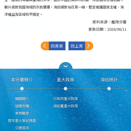
斷升高對我國海域的灰色襲擾，海巡絕對站在第一線，堅定維護國家主權、海
洋權益及區域和平穩定。
資料來源：
艦隊分署
更新日期：
2026/06/11
回頁首
回上頁
本分署簡介
重大政策
海巡統計
機關簡介
行政院重大政策
組織架構
海巡署重大政策
業務職掌
歷年重大事紀摘要
交通資訊