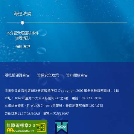
海巡法規
本分署受理國賠事件
辦理情形
海巡法規
隱私權保護宣告
資通安全政策
資料開放宣告
海洋委員會海巡署偵防分署版權所有 ©copyright 2009 緊急救難服務專線：118
地址：106226臺北市大安區臥龍街240之2號 電話：02-2239-0026
本網站支援IE、Firefox及Chrome瀏覽器，最佳瀏覽解析度 1024x768
更新日期
115年08月09日
瀏覽人次
2818663