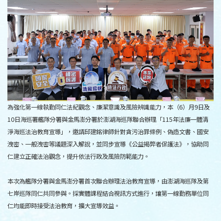
為強化第一線執勤同仁法紀觀念、廉潔意識及風險辨識能力，本（6）月9日及
10日海巡署艦隊分署與金馬澎分署於澎湖海巡隊聯合辦理「115年法廉一體清
淨海巡法治教育宣導」，邀請邱建銘律師針對貪污治罪條例、偽造文書、國安
洩密、一般洩密等議題深入解說，並同步宣導《公益揭弊者保護法》，協助同
仁建立正確法治觀念，提升依法行政及風險防範能力。
本次為艦隊分署與金馬澎分署首次聯合辦理法治教育宣導，由澎湖海巡隊及第
七岸巡隊同仁共同參與。採實體課程結合視訊方式進行，讓第一線勤務單位同
仁均能即時接受法治教育，擴大宣導效益。