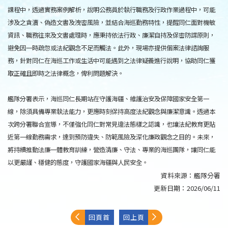
課程中，透過實務案例解析，說明公務員於執行職務及行政作業過程中，可能
涉及之貪瀆、偽造文書及洩密風險，並結合海巡勤務特性，提醒同仁面對機敏
資訊、職務往來及文書處理時，應秉持依法行政、廉潔自持及保密防諜原則，
避免因一時疏忽或法紀觀念不足而觸法。此外，現場亦提供個案法律諮詢服
務，針對同仁在海巡工作或生活中可能遇到之法律疑義進行說明，協助同仁獲
取正確且即時之法律概念，俾利問題解決。
艦隊分署表示，海巡同仁長期站在守護海疆、維護治安及保障國家安全第一
線，除須具備專業執法能力，更應時刻保持高度法紀觀念與廉潔意識。透過本
次跨分署聯合宣導，不僅強化同仁對常見違法態樣之認識，也讓法紀教育更貼
近第一線勤務需求，達到預防違失、防範風險及深化廉政觀念之目的。未來，
將持續推動法廉一體教育訓練，營造清廉、守法、專業的海巡團隊，讓同仁能
以更嚴謹、穩健的態度，守護國家海疆與人民安全。
資料來源：
艦隊分署
更新日期：
2026/06/11
回頁首
回上頁