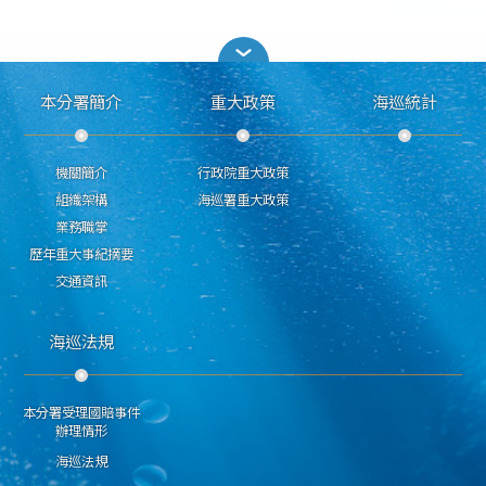
本分署簡介
重大政策
海巡統計
機關簡介
行政院重大政策
組織架構
海巡署重大政策
業務職掌
歷年重大事紀摘要
交通資訊
海巡法規
本分署受理國賠事件
辦理情形
海巡法規