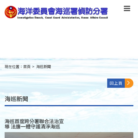
跳
到
主
要
內
容
Skip
to
main
content
現在位置：
首頁
>
海巡新聞
:::
回上頁
海巡新聞
海巡首度跨分署聯合法治宣
導 法廉一體守護清淨海巡