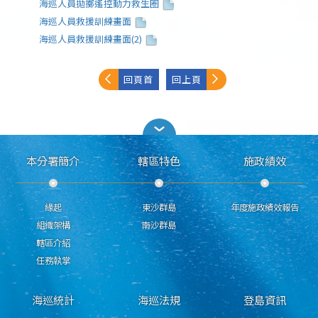
海巡人員拋擲遙控動力救生圈
海巡人員救援訓練畫面
海巡人員救援訓練畫面(2)
回頁首
回上頁
本分署簡介
轄區特色
施政績效
緣起
東沙群島
年度施政績效報告
組織架構
南沙群島
轄區介紹
任務執掌
海巡統計
海巡法規
登島資訊