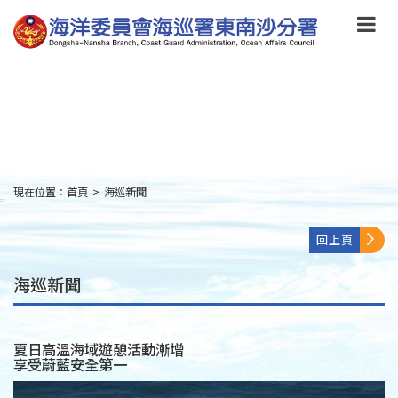
跳
到
主
要
內
容
Skip
to
main
content
現在位置：
首頁
>
海巡新聞
:::
回上頁
海巡新聞
夏日高溫海域遊憩活動漸增
享受蔚藍安全第一