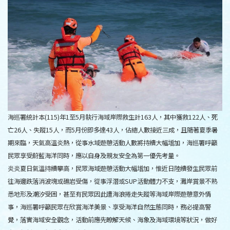
海巡署統計本(115)年1至5月執行海域岸際救生計163人，其中獲救122人、死
亡26人、失蹤15人，而5月份即多達43人，佔總人數接近三成，且隨著夏季暑
期來臨，天氣高溫炎熱，從事水域遊憩活動人數將持續大幅增加，海巡署呼籲
民眾享受蔚藍海洋同時，應以自身及親友安全為第一優先考量。
炎炎夏日氣溫持續攀高，民眾海域遊憩活動大幅增加，惟近日陸續發生民眾前
往海邊跌落消波塊或礁岩受傷，從事浮潛或SUP活動體力不支，灘岸賞景不熟
悉地形及潮汐受困，甚至有民眾因此遭海浪捲走失蹤等海域岸際遊憩意外情
事，海巡署呼籲民眾在欣賞海洋美景、享受海洋自然生態同時，務必提高警
覺，落實海域安全觀念，活動前應先瞭解天候、海象及海域環境等狀況，做好