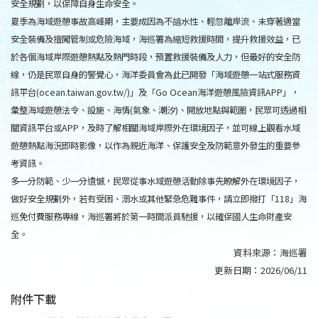
安全規劃，以保障自身生命安全。
夏季為海域遊憩事故高峰期，主要成因為不諳水性、輕忽離岸流、未穿著適當
安全裝備及擅闖管制或危險海域，海巡署為縮短救援時間，提升救援效益，已
於各個海域岸際遊憩熱點及熱門時段，預置救援裝備及人力，但最好的安全防
線，仍是民眾自身的警覺心，海洋委員會為此已開發「海域遊憩一站式服務資
訊平台(ocean.taiwan.gov.tw/)」及「Go Ocean海洋遊憩風險資訊APP」，
彙整海域遊憩法令、設施、海情(氣象、潮汐)、開放地點與範圍，民眾可透過相
關資訊平台或APP，及時了解相關海域岸際外在環境因子，並可線上觀看水域
遊憩熱點海況即時影像，以作為親近海洋、保護安全及防範意外發生的重要參
考資訊。
多一分防範、少一分遺憾，民眾從事水域遊憩活動除事先瞭解外在環境因子，
做好安全規劃外，若有受困、溺水或其他緊急危難事件，請立即撥打「118」海
巡免付費服務專線，海巡署將於第一時間派員馳援，以確保國人生命財產安
全。
資料來源：
海巡署
更新日期：
2026/06/11
附件下載