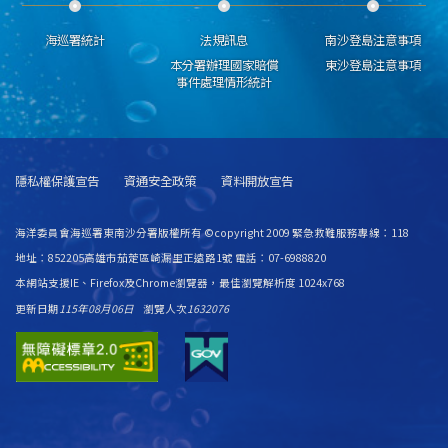
海巡署統計
法規訊息
南沙登島注意事項
本分署辦理國家賠償
東沙登島注意事項
事件處理情形統計
隱私權保護宣告
資通安全政策
資料開放宣告
海洋委員會海巡署東南沙分署版權所有 ©copyright 2009 緊急救難服務專線：118
地址：852205高雄市茄萣區崎漏里正遠路1號 電話：07-6988820
本網站支援IE、Firefox及Chrome瀏覽器，最佳瀏覽解析度 1024x768
更新日期
115年08月06日
瀏覽人次
1632076