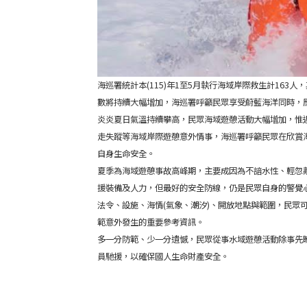
海巡署統計本(115)年1至5月執行海域岸際救生計163
數將持續大幅增加，海巡署呼籲民眾享受蔚藍海洋同時，
炎炎夏日氣溫持續攀高，民眾海域遊憩活動大幅增加，惟
走失蹤等海域岸際遊憩意外情事，海巡署呼籲民眾在欣賞
自身生命安全。
夏季為海域遊憩事故高峰期，主要成因為不諳水性、輕忽
援裝備及人力，但最好的安全防線，仍是民眾自身的警覺心，海洋
法令、設施、海情(氣象、潮汐)、開放地點與範圍，民眾
範意外發生的重要參考資訊。
多一分防範、少一分遺憾，民眾從事水域遊憩活動除事先
員馳援，以確保國人生命財產安全。