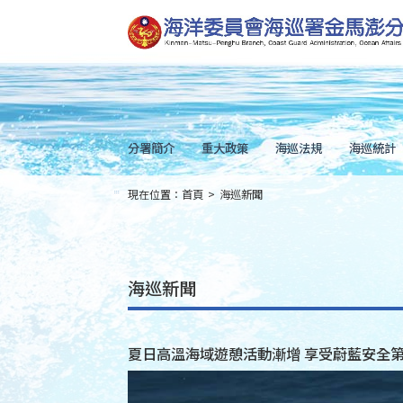
跳
到
主
要
內
容
Skip
to
main
content
分署簡介
重大政策
海巡法規
海巡統計
現在位置：
首頁
>
海巡新聞
:::
海巡新聞
夏日高溫海域遊憩活動漸增 享受蔚藍安全