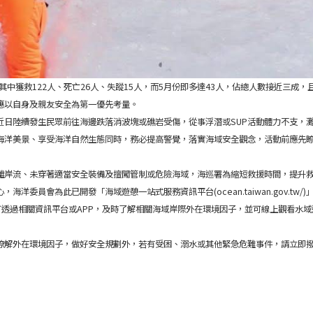
人，其中獲救122人、死亡26人、失蹤15人，而5月份即多達43人，佔總人數接近三
應以自身及親友安全為第一優先考量。
近日陸續發生民眾前往海邊跌落消波塊或礁岩受傷，從事浮潛或SUP活動體力不支，
海洋美景、享受海洋自然生態同時，務必提高警覺，落實海域安全觀念，活動前應先
離岸流、未穿著適當安全裝備及擅闖管制或危險海域，海巡署為縮短救援時間，提升
委員會為此已開發「海域遊憩一站式服務資訊平台(ocean.taiwan.gov.tw/)
可透過相關資訊平台或APP，及時了解相關海域岸際外在環境因子，並可線上觀看水
瞭解外在環境因子，做好安全規劃外，若有受困、溺水或其他緊急危難事件，請立即撥