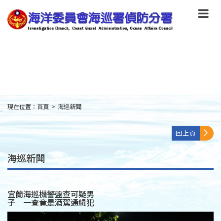
跳
到
主
要
內
容
Skip
to
main
content
現在位置：
首頁
>
海巡新聞
:::
回上頁
海巡新聞
宜蘭海巡機警盤查可疑男
子 一查竟是酒駕通緝犯