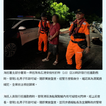
海巡署北部分署第一岸巡隊烏石港安檢所於昨（10）日20時許執行巡邏勤務
時，發現1名男子形跡可疑，隨即實施盤查，經警方查驗身分，確認其為酒駕通
緝犯，全案依法移送歸案。
海巡人員執行巡邏勤務時，發現港區漁船駕駛艙內有可疑燈光閃爍，經上前查
看，發現1名男子形跡可疑，隨即實施盤查，並同步通報船長及宜蘭縣政府警察