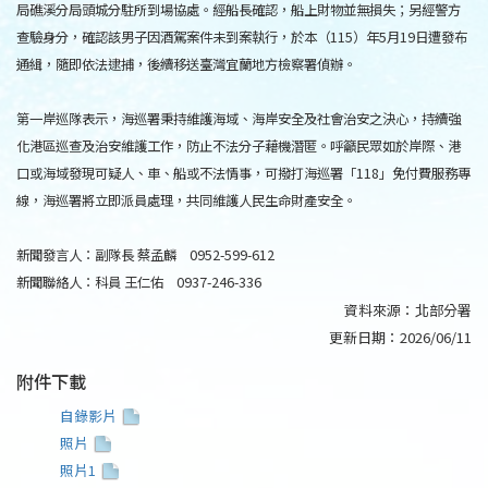
局礁溪分局頭城分駐所到場協處。經船長確認，船上財物並無損失；另經警方
查驗身分，確認該男子因酒駕案件未到案執行，於本（115）年5月19日遭發布
通緝，隨即依法逮捕，後續移送臺灣宜蘭地方檢察署偵辦。
第一岸巡隊表示，海巡署秉持維護海域、海岸安全及社會治安之決心，持續強
化港區巡查及治安維護工作，防止不法分子藉機潛匿。呼籲民眾如於岸際、港
口或海域發現可疑人、車、船或不法情事，可撥打海巡署「118」免付費服務專
線，海巡署將立即派員處理，共同維護人民生命財產安全。
新聞發言人：副隊長 蔡孟麟 0952-599-612
新聞聯絡人：科員 王仁佑 0937-246-336
資料來源：
北部分署
更新日期：
2026/06/11
附件下載
自錄影片
照片
照片1