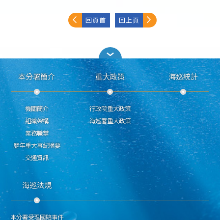
回頁首
回上頁
本分署簡介
重大政策
海巡統計
機關簡介
行政院重大政策
組織架構
海巡署重大政策
業務職掌
歷年重大事紀摘要
交通資訊
海巡法規
本分署受理國賠事件