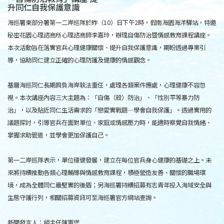
升同仁自我保護意識
海巡署東部分署第一二岸巡隊於昨（10）日下午2時，假南海園海洋驛站，特邀
秘密花園心理諮商所心理諮商師李嘉玲，辦理自傷防治暨情感教育課程講座。
本次活動旨在落實官兵心理健康關懷、提升自我保護意識，期盼透過專業引
導，協助同仁建立正確的心理防護及健康的情感觀念。
基層海巡同仁長期肩負海岸執法重任，處理各類案件應處，心理健康不容忽
視。本次講座內容三大主題為：「自傷（殺）防治」、「性別平等暴力防
治」，以及貼近同仁生活需求的「戀愛實戰題—學會自我保護」。透過實用的
議題探討，引導官兵在面對單位、家庭或情感壓力時，能適時察覺自我情緒、
掌握求助管道，並學會更加保護自己。
第一二岸巡隊表示，單位穩健發展，建立在每位官兵身心健康的基礎之上。未
來將持續推動各類心理輔導與情感教育課程，積極營造友善、關懷的職場環
境，成為全體同仁最堅實的後盾；另海巡署持續招募有志青年投入海域安全與
生態守護行列，相關招募資訊可至海巡署官方網站查詢。
新聞發言人：組主任陳軍堡