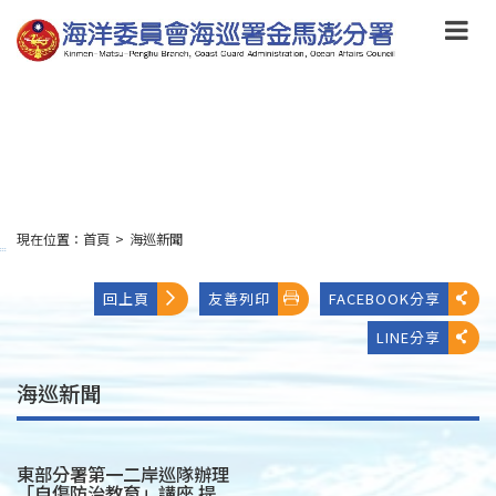
跳
到
主
要
內
容
Skip
to
main
content
現在位置：
首頁
>
海巡新聞
:::
回上頁
友善列印
FACEBOOK分享
LINE分享
海巡新聞
東部分署第一二岸巡隊辦理
「自傷防治教育」講座 提