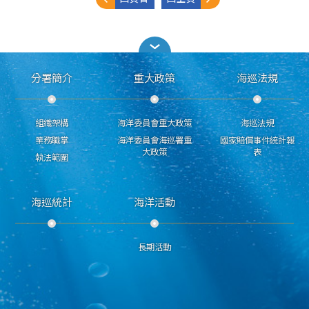
分署簡介
重大政策
海巡法規
組織架構
海洋委員會重大政策
海巡法規
業務職掌
海洋委員會海巡署重
國家賠償事件統計報
大政策
表
執法範圍
海巡統計
海洋活動
長期活動