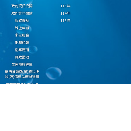
政府資訊公開
115年
政府資料開放
114年
服務據點
113年
線上申辦
多元服務
射擊通報
檔案應用
廉政園地
生態檢核專區
廠商推薦勤(業)務科技
設(裝)備產品申辦須知
因應國際情勢強化經
濟社會及民生國安韌
性專區
隱私權保護宣告
資通安全政策
資料開放宣告