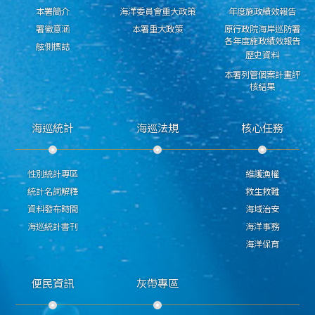
本署簡介
海洋委員會重大政策
年度施政績效報告
署徽意涵
本署重大政策
原行政院海岸巡防署
各年度施政績效報告
舷側標誌
歷史資料
本署列管個案計畫評
核結果
海巡統計
海巡法規
核心任務
性別統計專區
維護漁權
統計名詞解釋
救生救難
資料發布時間
海域治安
海巡統計書刊
海洋事務
海洋保育
便民資訊
灰帶專區