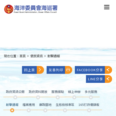
跳
到
主
要
內
容
Skip
to
main
content
現在位置：
首頁
>
便民資訊
>
射擊通報
:::
回上頁
友善列印
FACEBOOK分享
LINE分享
政府資訊公開
政府資料開放
服務據點
線上申辦
多元服務
射擊通報
檔案應用
廉政園地
生態檢核專區
165打詐儀錶板