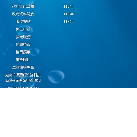
政府資訊公開
115年
政府資料開放
114年
服務據點
113年
線上申辦
多元服務
射擊通報
檔案應用
廉政園地
生態檢核專區
廠商推薦勤(業)務科技
設(裝)備產品申辦須知
因應國際情勢強化經
濟社會及民生國安韌
性專區
隱私權保護宣告
資通安全政策
資料開放宣告