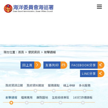
跳
到
主
要
內
容
Skip
to
main
content
現在位置：
首頁
>
便民資訊
>
射擊通報
:::
回上頁
友善列印
FACEBOOK分享
LINE分享
政府資訊公開
政府資料開放
服務據點
線上申辦
多元服務
射擊通報
檔案應用
廉政園地
生態檢核專區
165打詐儀錶板