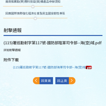
廠商推薦勤(業)務科技設(裝)備產品申辦須知
因應國際情勢強化經濟社會及民生國安韌性專區
射擊通報
(115)署巡勤射字第117號-國防部陸軍司令部--海(空)域.pdf
詳如射擊通報
附件下載
(115)署巡勤射字第117號-國防部海軍司令部--海(空)域
回頁首
回上頁