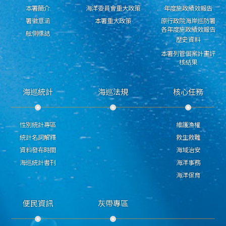
本署簡介
海洋委員會重大政策
年度施政績效報告
署徽意涵
本署重大政策
原行政院海岸巡防署
各年度施政績效報告
舷側標誌
歷史資料
本署列管個案計畫評
核結果
海巡統計
海巡法規
核心任務
性別統計專區
維護漁權
統計名詞解釋
救生救難
資料發布時間
海域治安
海巡統計書刊
海洋事務
海洋保育
便民資訊
灰帶專區