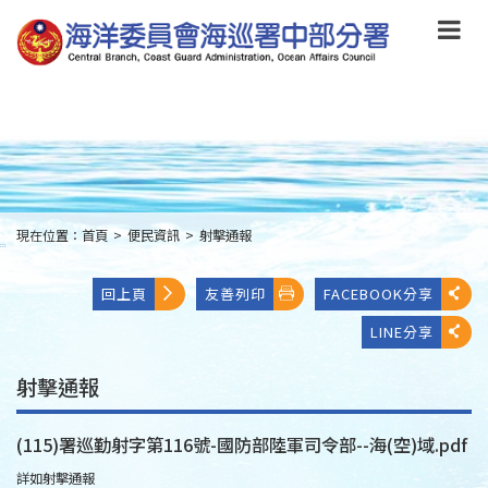
跳
到
主
要
內
容
Skip
to
main
content
現在位置：
首頁
>
便民資訊
>
射擊通報
:::
回上頁
友善列印
FACEBOOK分享
LINE分享
射擊通報
(115)署巡勤射字第116號-國防部陸軍司令部--海(空)域.pdf
詳如射擊通報