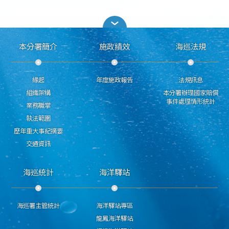
本分署簡介
施政績效
海巡法規
緣起
年度施政報告
法規訊息
組織架構
本分署辦理國家賠償
事件處理情形統計
業務職掌
執法範圍
歷年重大事紀摘要
交通資訊
海巡統計
海洋驛站
海巡署主管統計
海洋驛站專區
龍鳳海洋驛站