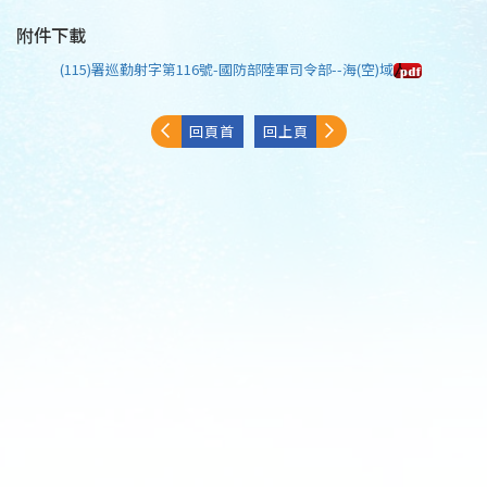
附件下載
(115)署巡勤射字第116號-國防部陸軍司令部--海(空)域
回頁首
回上頁