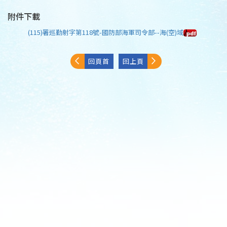
附件下載
(115)署巡勤射字第118號-國防部海軍司令部--海(空)域
回頁首
回上頁