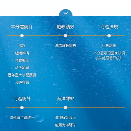
本分署簡介
施政績效
海巡法規
緣起
年度施政報告
法規訊息
組織架構
本分署辦理國家賠償
事件處理情形統計
業務職掌
執法範圍
歷年重大事紀摘要
交通資訊
海巡統計
海洋驛站
海巡署主管統計
海洋驛站專區
龍鳳海洋驛站