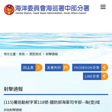
跳
到
主
要
內
容
Skip
to
main
content
現在位置：
首頁
>
便民資訊
>
射擊通報
:::
回上頁
友善列印
FACEBOOK分享
LINE分享
射擊通報
(115)署巡勤射字第118號-國防部海軍司令部--海(空)域
詳如射擊通報