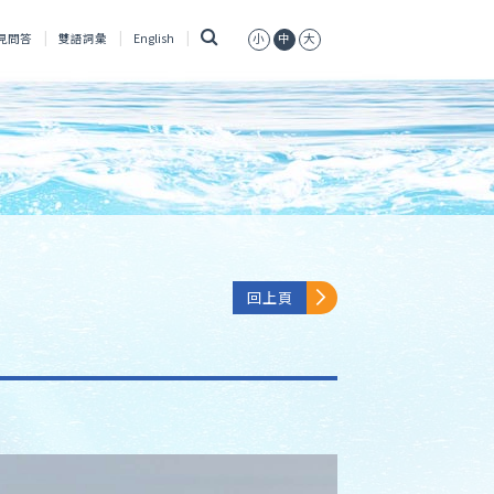
搜
見問答
雙語詞彙
English
小
中
大
尋
回上頁