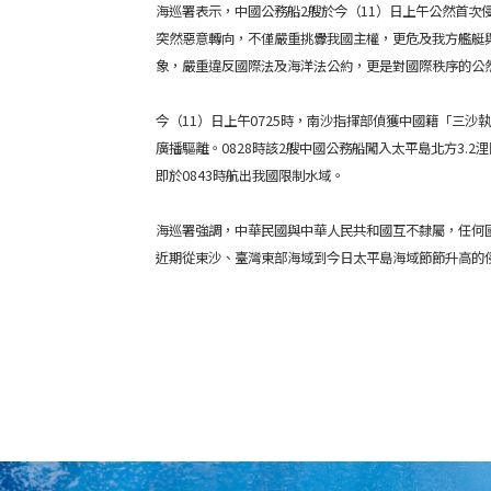
海巡署表示，中國公務船2艘於今（11）日上午公然首次
突然惡意轉向，不僅嚴重挑釁我國主權，更危及我方艦艇
象，嚴重違反國際法及海洋法公約，更是對國際秩序的公
今（11）日上午0725時，南沙指揮部偵獲中國籍「三沙執
廣播驅離。0828時該2艘中國公務船闖入太平島北方3.
即於0843時航出我國限制水域。
海巡署強調，中華民國與中華人民共和國互不隸屬，任何
近期從東沙、臺灣東部海域到今日太平島海域節節升高的