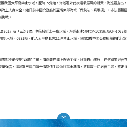
侵擾我國太平島禁止水域，歷時15分鐘，海巡署對此表達最嚴厲的譴責，海巡署指出
與海上人身安全。繼日前中國公務船於臺灣東部海域「假執法、真襲擾」，非法騷擾
然挑戰。
法301」及「三沙2號」併航接近太平島水域，海巡南沙分隊CP-1039艇及CP-108
2浬限制水域，0831時，航入太平島北方2.1浬禁止水域，期間2艘中國公務船無視航
國家都不能侵犯我國的主權。海巡署在海上捍衛主權、維護自由航行，任何國家只要
侵擾強度，海巡署已運用聯合情監偵手段做好萬全準備，將採取一切必要手段，堅定