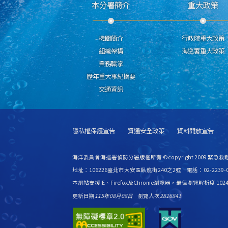
本分署簡介
重大政策
機關簡介
行政院重大政策
組織架構
海巡署重大政策
業務職掌
歷年重大事紀摘要
交通資訊
隱私權保護宣告
資通安全政策
資料開放宣告
海洋委員會海巡署偵防分署版權所有 ©copyright 2009 緊急
地址：106226臺北市大安區臥龍街240之2號 電話：02-2239-0
本網站支援IE、Firefox及Chrome瀏覽器，最佳瀏覽解析度 1024
更新日期
115年08月08日
瀏覽人次
2816841