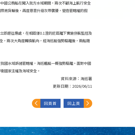
，中國公務船在闖入我方水域期間，兩次不顧海上航行安全
國際商貨輪後，再度惡意升級灰帶襲擾，營造管轄權的假
3艇立即趕往應處，在相距僅0.1浬的近距離下實施併航監控及
行安全，兩次大角度轉換航向，經海巡艇強勢驅離後，兩船隨
在我國水域訴諸管轄權，海巡艦艇一概強勢驅離。面對中國
捍衛國家主權及海域安全。
資料來源：
海巡署
更新日期：
2026/06/11
回頁首
回上頁