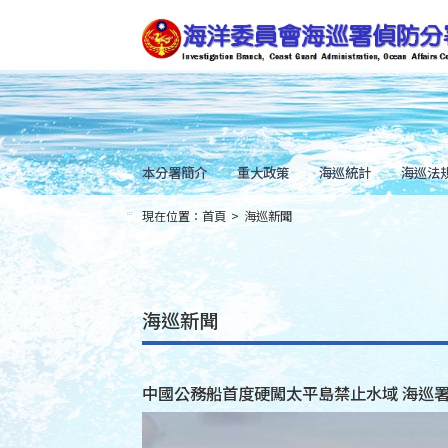
跳
到
主
要
內
容
Skip
to
main
content
本分署簡介
重大政策
海巡統計
海巡法
現在位置：
首頁
>
海巡新聞
:::
海巡新聞
中國公務船首度硬闖太平島禁止水域 海巡