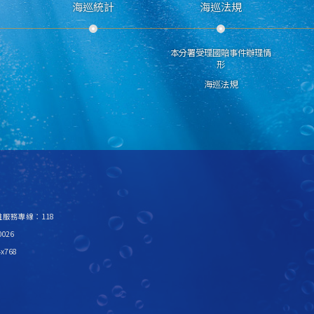
海巡統計
海巡法規
本分署受理國賠事件辦理情
形
海巡法規
救難服務專線：118
026
x768