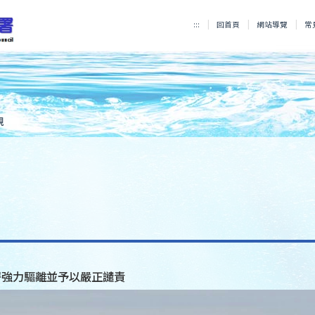
:::
回首頁
網站導覽
常
規
署強力驅離並予以嚴正譴責