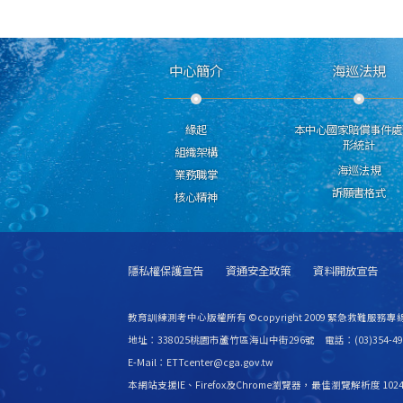
中心簡介
海巡法規
緣起
本中心國家賠償事件處
形統計
組織架構
海巡法規
業務職掌
訴願書格式
核心精神
隱私權保護宣告
資通安全政策
資料開放宣告
教育訓練測考中心版權所有 ©copyright 2009 緊急救難服務專線
地址：338025桃園市蘆竹區海山中街296號 電話：(03)354-49
E-Mail：ETTcenter@cga.gov.tw
本網站支援IE、Firefox及Chrome瀏覽器，最佳瀏覽解析度 1024