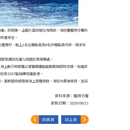
轄權」的假象，企圖片面改變台海現狀，海巡署艦隊分署所
命財產安全。
失靈情形，船上1名台籍船長及6名外籍船員均安，請求本
署緊急調派巡護九號趕赴現場應處。
，海上航行時將難以掌握周邊船舶動態與即時求援。為確保
巡隊3567艇接續戒護返港。
務，面對國安威脅與海上急難救助，海巡均責無旁貸，並採
資料來源：
艦隊分署
更新日期：
2026/06/11
回頁首
回上頁