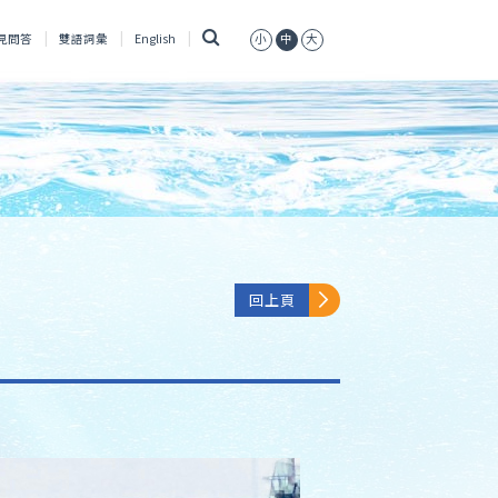
搜
見問答
雙語詞彙
English
小
中
大
尋
回上頁