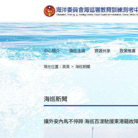
跳
到
主
要
內
容
Skip
to
main
content
中心簡介
海巡法規
資源共享
政策推廣
現在位置：
首頁
>
海巡新聞
:::
海巡新聞
攘外安內馬不停蹄 海巡百浬馳援東港籍故