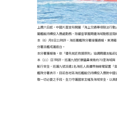
上週六日起，中國片面宣布開展「海上交通專項執法行動
屬艦艇持續投入應處勤務，除嚴密掌握周邊海域動態並阻
本（6）月8日21時許，海巡署艦隊分署接獲通報，東港
分署派艦戒護返台。
本分署獲報後，依「優先就近救援原則」協調周邊友船前
本（11）日7時許，巡護九號於鵝鑾鼻東南約70浬海域
航行安全，巡護九號派遣1名海巡人員攜帶無線電留置「金
艦隊分署表示，目前各地區海巡艦艇仍持續投入應對中國
取一切必要之手段，全力守護國家主權及海域安全，以具