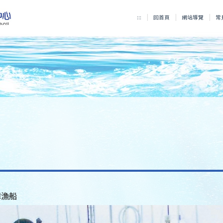
:::
回首頁
網站導覽
常
障漁船