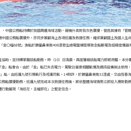
」，中國公務船持續於我國周邊海域活動，藉機升高對我灰色襲擾，營造其擁有「管
絕中國公務船襲擾外，亦同步兼顧海上各項巡邏及救援任務，確保兼顧國土及國人生
籍「金〇福68號」漁船於鵝鑾鼻東南406浬發生總電盤燒毀導致全船斷電及經緯度儀器
往協助，並持續掌握該船動態。昨（10）日清晨，再度獲報該船電力即將用罄，本分
與「金」船會合。由於「金」船已失去電力，駕駛台雷達相關航儀及通訊設備無法使用
」船，由巡護九號引導航行及戒護伴航。14時許，於鵝鑾鼻東南32浬處，交由恆春海
公務船襲擾勤務，巡護九號完成本次救援任務後，將依整體海域情勢立即投入應對勤
體行動展現「海巡在，主權即在」之堅定信念。