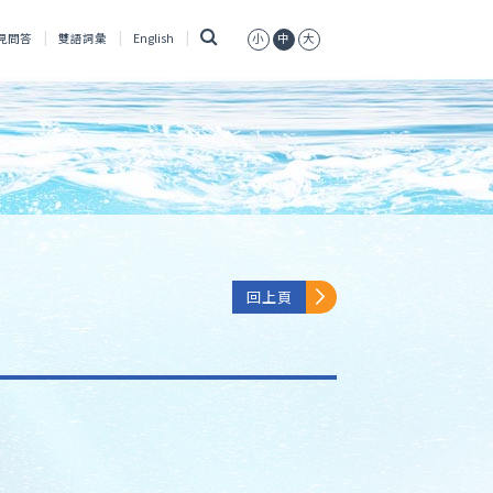
搜
見問答
雙語詞彙
English
小
中
大
尋
回上頁