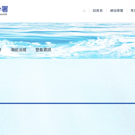
:::
回首頁
網站導覽
常
計
海巡法規
登島資訊