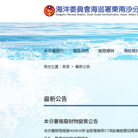
跳
到
主
要
內
容
Skip
to
main
content
本分署簡介
轄區特色
施政績效
海巡統
現在位置：
首頁
>
最新公告
:::
最新公告
本分署報廢財物變賣公告
本分署辦理報廢400KW柴油發電機等57項設備變賣招標案