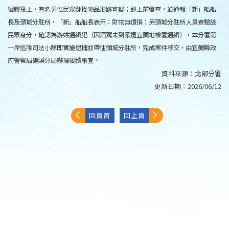
號膠筏上，有名男性民眾翻找物品形跡可疑；即上前盤查，並通報「新」船船
長及頭城分駐所，「新」船船長表示：財物無遺損；另頭城分駐所人員查驗該
民眾身分，確認為游姓通緝犯（因酒駕未到案遭宜蘭地檢署通緝），本分署第
一岸巡隊司法小隊即實施逮捕並帶往頭城分駐所，完成案件移交，由宜蘭縣政
府警察局礁溪分局辦理後續事宜。
資料來源：
北部分署
更新日期：
2026/06/12
回頁首
回上頁