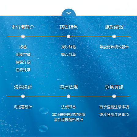
本分署簡介
轄區特色
施政績效
緣起
東沙群島
年度施政績效報告
組織架構
南沙群島
轄區介紹
任務執掌
海巡統計
海巡法規
登島資訊
海巡署統計
法規訊息
南沙登島注意事項
本分署辦理國家賠償
東沙登島注意事項
事件處理情形統計