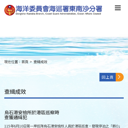
跳
到
主
要
內
容
Skip
to
main
content
現在位置：
首頁
>
查緝成效
:::
回上頁
查緝成效
烏石港安檢所於港區巡察時
查獲通緝犯
115年6月10日第一岸巡隊烏石港安檢所人員於港區巡查，發現停泊之「新O」