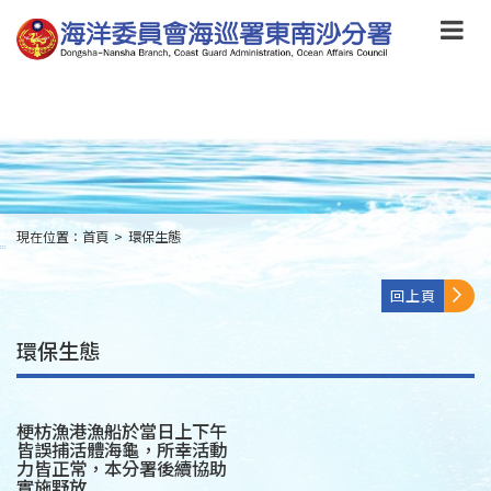
跳
到
主
要
內
容
Skip
to
main
content
現在位置：
首頁
>
環保生態
:::
回上頁
環保生態
梗枋漁港漁船於當日上下午
皆誤捕活體海龜，所幸活動
力皆正常，本分署後續協助
實施野放