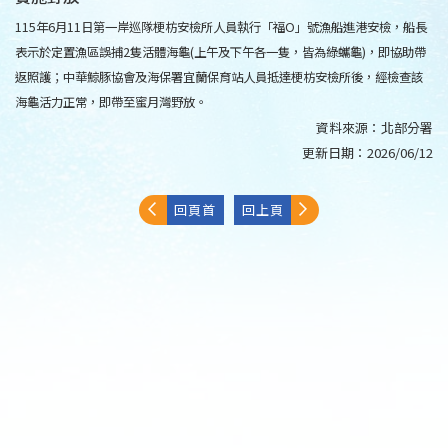
115年6月11日第一岸巡隊梗枋安檢所人員執行「福O」號漁船進港安檢，船長
表示於定置漁區誤捕2隻活體海龜(上午及下午各一隻，皆為綠蠵龜)，即協助帶
返照護；中華鯨豚協會及海保署宜蘭保育站人員抵達梗枋安檢所後，經檢查該
海龜活力正常，即帶至蜜月灣野放。
資料來源：
北部分署
更新日期：
2026/06/12
回頁首
回上頁