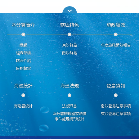
本分署簡介
轄區特色
施政績效
緣起
東沙群島
年度施政績效報告
組織架構
南沙群島
轄區介紹
任務執掌
海巡統計
海巡法規
登島資訊
海巡署統計
法規訊息
南沙登島注意事項
本分署辦理國家賠償
東沙登島注意事項
事件處理情形統計