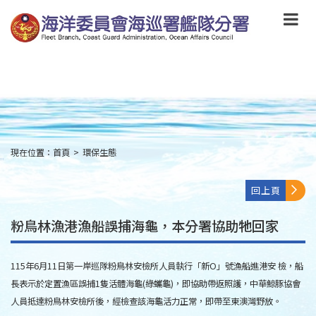
跳
到
主
要
內
容
Skip
to
main
content
現在位置：
首頁
>
環保生態
:::
回上頁
粉鳥林漁港漁船誤捕海龜，本分署協助牠回家
115年6月11日第一岸巡隊粉鳥林安檢所人員執行「新O」號漁船進港安 檢，船
長表示於定置漁區誤捕1隻活體海龜(綠蠵龜)，即協助帶返照護，中華鯨豚協會
人員抵達粉鳥林安檢所後，經檢查該海龜活力正常，即帶至東澳灣野放。