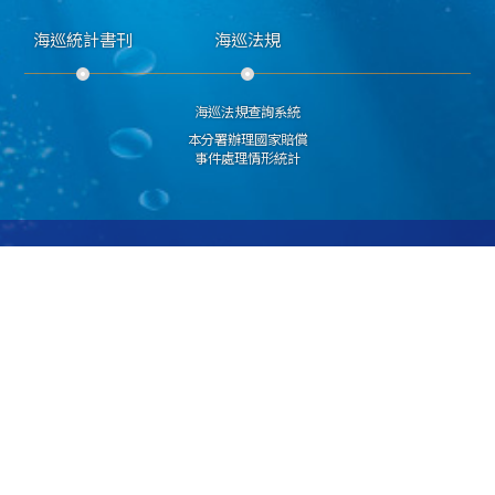
海巡統計書刊
海巡法規
海巡法規查詢系統
本分署辦理國家賠償
事件處理情形統計
隱私權宣告
資訊安全政策
著作權聲明
海洋委員會海巡署艦隊分署 版權所有 copyright 2018
251015新北市淡水區中正路1段63巷20號 總機:(02)28053990 海巡報案專線請直撥 118
傳真號碼:(02)28057537
建議使用 IE6.0 或 Firefox2.0 以上瀏覽器，最佳瀏覽解析度 1024x768
若您無法讀取PDF格式文件，請
點選下載 Acrobat Reader 安裝程式
更新日期
115年08月07日
瀏覽人次
10168130