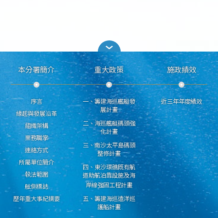
本分署簡介
重大政策
施政績效
序言
一、籌建海巡艦艇發
近三年年度績效
展計畫
緣起與發展沿革
二、海巡艦艇碼頭強
組織架構
化計畫
業務職掌
三、南沙太平島碼頭
連絡方式
整修計畫
所屬單位簡介
四、東沙環礁既有航
執法範圍
道助航泊靠設施及海
岸線強固工程計畫
舷側標誌
歷年重大事紀摘要
五、籌建海巡遠洋巡
護船計畫