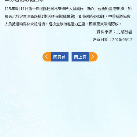
115年6月11日第一岸巡隊粉鳥林安檢所人員執行「新O」號漁船進港安 檢，船
長表示於定置漁區誤捕1隻活體海龜(綠蠵龜)，即協助帶返照護，中華鯨豚協會
人員抵達粉鳥林安檢所後，經檢查該海龜活力正常，即帶至東澳灣野放。
資料來源：
北部分署
更新日期：
2026/06/12
回頁首
回上頁