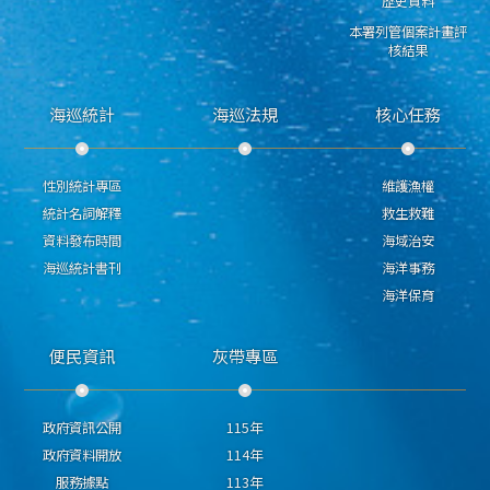
歷史資料
本署列管個案計畫評
核結果
海巡統計
海巡法規
核心任務
性別統計專區
維護漁權
統計名詞解釋
救生救難
資料發布時間
海域治安
海巡統計書刊
海洋事務
海洋保育
便民資訊
灰帶專區
政府資訊公開
115年
政府資料開放
114年
服務據點
113年