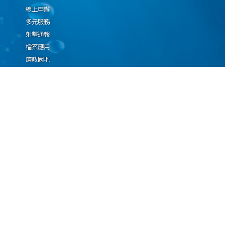
線上申辦
多元服務
射擊通報
檔案應用
廉政園地
生態檢核專區
廠商推薦勤(業)務科技
設(裝)備產品申辦須知
因應國際情勢強化經
濟社會及民生國安韌
性專區
隱私權保護宣告
資通安全政策
資料開放宣告
海洋委員會海巡署版權所有 copyright 2009 海巡報案專線：118
地址：116080台北市文山區興隆路3段296號 電話：(02)2239-9201
本網站支援IE、Firefox及Chrome瀏覽器，最佳瀏覽解析度 1024x768