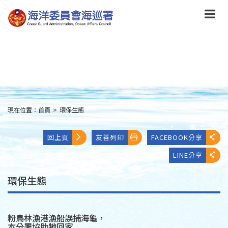
跳
到
主
要
內
容
Skip
to
main
content
現在位置：
首頁
>
環保生態
:::
回上頁
友善列印
FACEBOOK分享
LINE分享
環保生態
粉鳥林漁港漁船誤捕海龜，
本分署協助牠回家