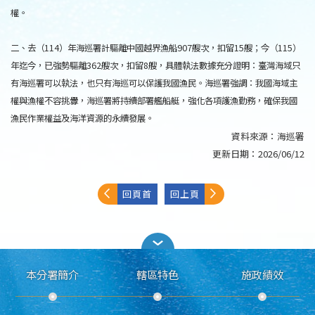
權。
二、去（114）年海巡署計驅離中國越界漁船907艘次，扣留15艘；今（115）
年迄今，已強勢驅離362艘次，扣留8艘，具體執法數據充分證明：臺灣海域只
有海巡署可以執法，也只有海巡可以保護我國漁民。海巡署強調：我國海域主
權與漁權不容挑釁，海巡署將持續部署艦船艇，強化各項護漁勤務，確保我國
漁民作業權益及海洋資源的永續發展。
資料來源：
海巡署
更新日期：
2026/06/12
回頁首
回上頁
本分署簡介
轄區特色
施政績效