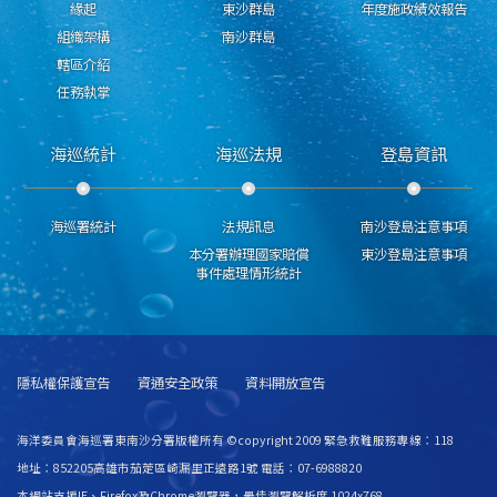
緣起
東沙群島
年度施政績效報告
組織架構
南沙群島
轄區介紹
任務執掌
海巡統計
海巡法規
登島資訊
海巡署統計
法規訊息
南沙登島注意事項
本分署辦理國家賠償
東沙登島注意事項
事件處理情形統計
隱私權保護宣告
資通安全政策
資料開放宣告
海洋委員會海巡署東南沙分署版權所有 ©copyright 2009 緊急救難服務專線：118
地址：852205高雄市茄萣區崎漏里正遠路1號 電話：07-6988820
本網站支援IE、Firefox及Chrome瀏覽器，最佳瀏覽解析度 1024x768