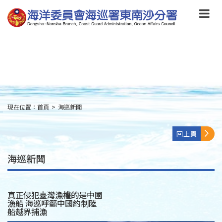
跳
到
主
要
內
容
Skip
to
main
content
現在位置：
首頁
>
海巡新聞
:::
回上頁
海巡新聞
真正侵犯臺灣漁權的是中國
漁船 海巡呼籲中國約制陸
船越界捕漁