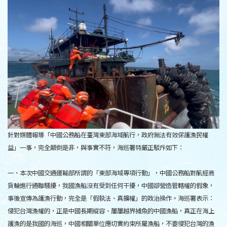
針對媒體報導「中國公務船在臺灣東部海域航行，政府無法有效保護漁民權
益」一事，完全顛倒是非，與事實不符，海巡署特嚴正駁斥如下：
一、本次中國交通運輸部所謂的「東部海域專項行動」，中國公務船對航經商
貨輪進行通聯騷擾，我國漁船沒有受到任何干擾，中國卻營造管轄權的假象，
事後宣傳為護漁行動，完全是「假執法、真擴權」的政治操作。海巡署表示：
侵犯台灣漁權的，正是中國長期縱容、屢屢越界捕魚的中國漁船，真正在海上
護漁的是我國的海巡，中國相關單位應切實約束所屬漁船，不要侵犯台灣的漁