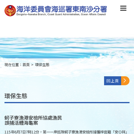
跳
到
主
要
內
容
Skip
to
main
content
現在位置：
首頁
>
環保生態
:::
回上頁
環保生態
蚵子寮漁港安檢所協處漁民
誤捕活體海龜案
115年6月7日7時12分，第一一岸巡隊蚵子寮漁港安檢所接獲梓官籍「安Ｏ祥」