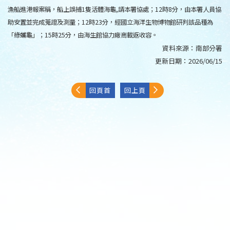
漁船進港報案稱，船上誤捕1隻活體海龜,請本署協處；12時8分，由本署人員協
助安置並完成蒐證及測量；12時23分，經國立海洋生物博物館研判該品種為
「綠蠵龜」；15時25分，由海生館協力廠商載返收容。
資料來源：
南部分署
更新日期：
2026/06/15
回頁首
回上頁