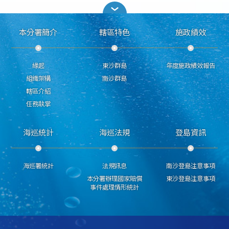
本分署簡介
轄區特色
施政績效
緣起
東沙群島
年度施政績效報告
組織架構
南沙群島
轄區介紹
任務執掌
海巡統計
海巡法規
登島資訊
海巡署統計
法規訊息
南沙登島注意事項
本分署辦理國家賠償
東沙登島注意事項
事件處理情形統計