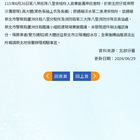
115年6月26日第八岸巡隊八里安檢所人員實施灘岸巡查時，於新北挖仔尾岸際
沙灘發現1具大體(黑色長袖上衣及長褲)；即通報淡水第二漁港安檢所，並通報
新北市警察局蘆洲分局八里分駐所及消防局第三大隊八里消防分隊派員協處，
新北市警察局蘆洲分局鑑識小組抵達現場實施鑑識，未發現證件無法確認身
分，殯葬業者(警方通知)將大體送往新北市立殯儀館冰存；全案後續由龍源派出
所報請新北地檢署辦理相驗事宜。
資料來源：
北部分署
更新日期：
2026/06/29
回頁首
回上頁