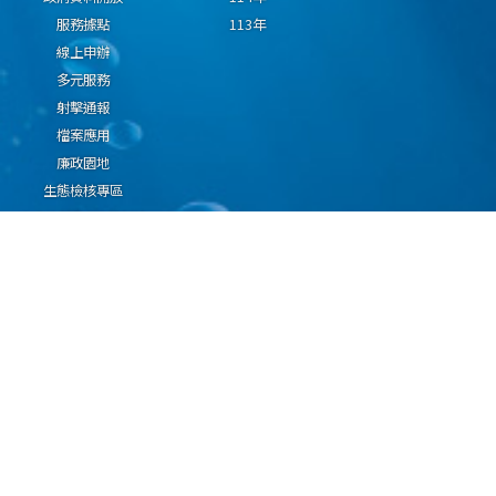
服務據點
113年
線上申辦
多元服務
射擊通報
檔案應用
廉政園地
生態檢核專區
廠商推薦勤(業)務科技
設(裝)備產品申辦須知
因應國際情勢強化經
濟社會及民生國安韌
性專區
隱私權保護宣告
資通安全政策
資料開放宣告
海洋委員會海巡署版權所有 copyright 2009 海巡報案專線：118
地址：116080台北市文山區興隆路3段296號 電話：(02)2239-9201