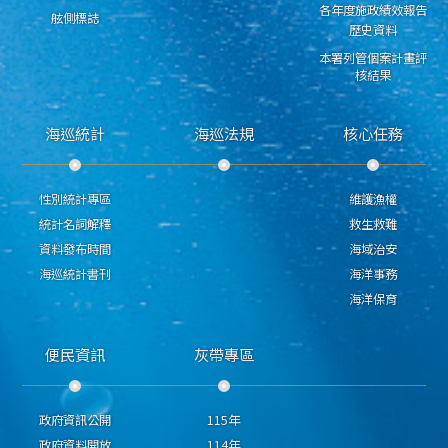
各年度施政績效報告
舷側標誌
歷史資料
本署列管個案計畫評
核結果
海巡統計
海巡法規
核心任務
性別統計專區
維護漁權
統計名詞解釋
救生救難
資料發布時間
海域治安
海巡統計書刊
海洋事務
海洋保育
便民資訊
灰帶專區
政府資訊公開
115年
政府資料開放
114年