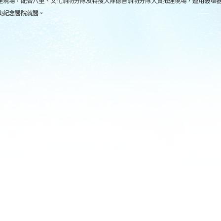
達現場，配合八里、文化消防分隊及特搜大隊德音消防分隊人員抵達現場，運用破壞
庚紀念醫院就醫。