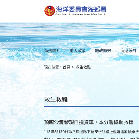
跳
到
主
要
內
容
Skip
to
main
content
海巡簡介
重大政策
施政績效
海巡統計
現在位置：
首頁
>
救生救難
:::
救生救難
頂瞭沙灘發現自撞貨車，本分署協助救援
115年6月30日第八岸巡隊下福安檢所線上巡邏組於頂