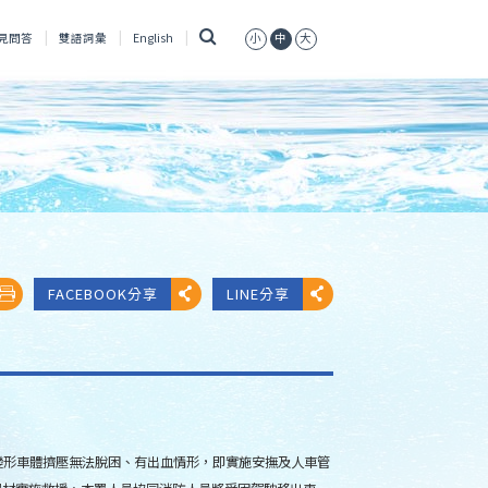
搜
見問答
雙語詞彙
English
小
中
大
尋
FACEBOOK分享
LINE分享
遭變形車體擠壓無法脫困、有出血情形，即實施安撫及人車管