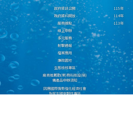
政府資訊公開
115年
政府資料開放
114年
服務據點
113年
線上申辦
多元服務
射擊通報
檔案應用
廉政園地
生態檢核專區
廠商推薦勤(業)務科技設(裝)
備產品申辦須知
因應國際情勢強化經濟社會
及民生國安韌性專區
隱私權保護宣告
資通安全政策
資料開放宣告