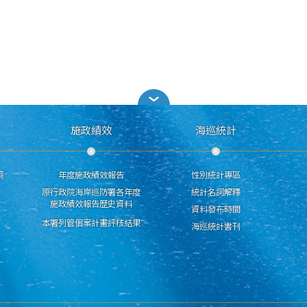
施政績效
海巡統計
策
年度施政績效報告
性別統計專區
原行政院海岸巡防署各年度
統計名詞解釋
施政績效報告歷史資料
資料發布時間
本署列管個案計畫評核結果
海巡統計書刊