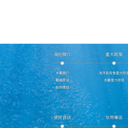
海巡簡介
重大政策
本署簡介
海洋委員會重大政
署徽意涵
本署重大政策
舷側標誌
便民資訊
灰帶專區