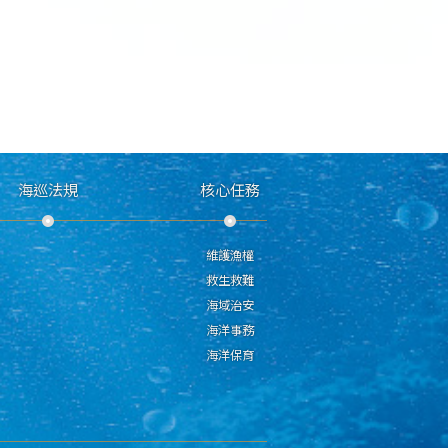
海巡法規
核心任務
維護漁權
救生救難
海域治安
海洋事務
海洋保育