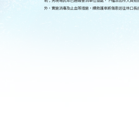
制；另現場民眾已通報警消單位協處，下福派出所人員抵
外，實施消毒及止血等措施，續救護車將傷患送往林口長