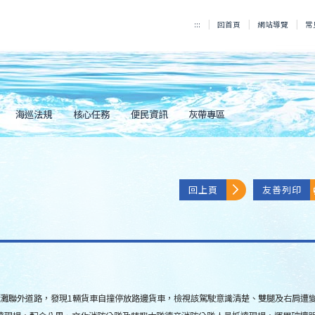
:::
回首頁
網站導覽
常
海巡法規
核心任務
便民資訊
灰帶專區
回上頁
友善列印
寮沙灘聯外道路，發現1輛貨車自撞停放路邊貨車，檢視該駕駛意識清楚、雙腿及右肩