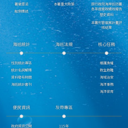
署徽意涵
本署重大政策
原行政院海岸巡防署
各年度施政績效報告
舷側標誌
歷史資料
本署列管個案計畫評
核結果
海巡統計
海巡法規
核心任務
性別統計專區
維護漁權
統計名詞解釋
救生救難
資料發布時間
海域治安
海巡統計書刊
海洋事務
海洋保育
便民資訊
灰帶專區
政府資訊公開
115年