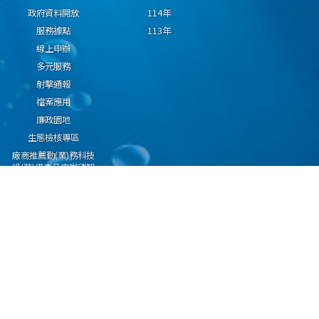
政府資料開放
114年
服務據點
113年
線上申辦
多元服務
射擊通報
檔案應用
廉政園地
生態檢核專區
廠商推薦勤(業)務科技
設(裝)備產品申辦須知
因應國際情勢強化經
濟社會及民生國安韌
性專區
隱私權保護宣告
資通安全政策
資料開放宣告
海洋委員會海巡署版權所有 copyright 2009 海巡報案專線：118