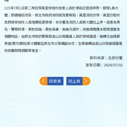
115年7月1日第二岸巡隊萬里安檢所檢查人員於港區紅燈塔岸際，發現1具大
體；即通報巡防區、新北市政府消防局及警察局，萬里消防分隊、萬里分駐所
及野柳安檢所人員陸續抵達現場，本分署及消防人員將大體拉上岸，經查為男
性、雙臂刺青、黑色短袖、黑色長褲，無身分證件；另搜尋周遭未發現遺書及
相關物品，由新北市政府警察局金山分局鑑識人員於現場蒐證，後續交由殯葬
業者(警方通知)將大體載往新北市立殯儀館冰存；全案後續由金山分局報請基隆
地檢署辦理相驗等事宜。
資料來源：
北部分署
更新日期：
2026/07/02
回頁首
回上頁