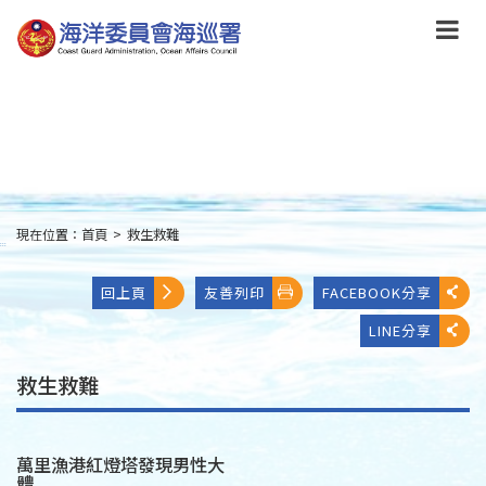
跳
到
主
要
內
容
Skip
to
main
content
現在位置：
首頁
>
救生救難
:::
回上頁
友善列印
FACEBOOK分享
LINE分享
救生救難
萬里漁港紅燈塔發現男性大
體