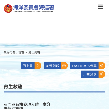
跳
到
主
要
內
容
Skip
to
main
content
現在位置：
首頁
>
救生救難
:::
回上頁
友善列印
FACEBOOK分享
LINE分享
救生救難
石門區石槽發現大體，本分
署協助搬運