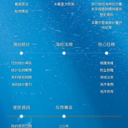
署徽意涵
本署重大政策
原行政院海岸巡防署
各年度施政績效報告
舷側標誌
歷史資料
本署列管個案計畫評
核結果
海巡統計
海巡法規
核心任務
性別統計專區
維護漁權
統計名詞解釋
救生救難
資料發布時間
海域治安
海巡統計書刊
海洋事務
海洋保育
便民資訊
灰帶專區
政府資訊公開
115年