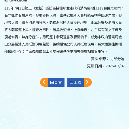
115年7月1日第二（北基）巡防區接獲新北市政府消防局撥打118轉民眾報案：
石門區綠石槽岸際，發現疑似大體，富基安檢所人員於綠石槽岸際礁岩處，發
現該大體，續石門消防分隊、老梅派出所人員抵達現場，由本分署及消防人員
將大體搬運上岸，經查為男性、著黑色短褲、上身赤裸、左手臂有英文字母及
羽毛刺青，無身分證件；另周遭未發現遺書及相關物品，新北市政府警察局金
山分局鑑識人員抵達現場蒐證，後續禮儀公司人員抵達現場，將大體運往板橋
殯儀館冰存；全案後續由金山分局報請基隆地檢署辦理相驗等事宜。
資料來源：
北部分署
更新日期：
2026/07/02
回頁首
回上頁