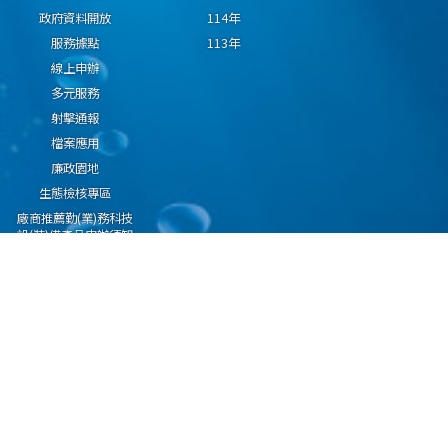
政府資料開放
114年
服務據點
113年
線上申辦
多元服務
射擊通報
檔案應用
廉政園地
生態檢核專區
廠商推薦勤(業)務科技
設(裝)備產品申辦須知
因應國際情勢強化經
濟社會及民生國安韌
性專區
隱私權保護宣告
資通安全政策
資料開放宣告
海洋委員會海巡署版權所有 copyright 2009 海巡報案專線：118