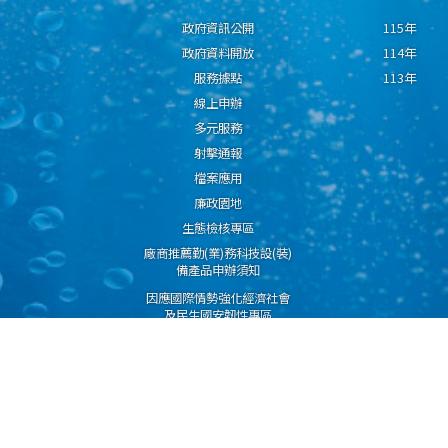
政府資訊公開
115年
政府資料開放
114年
服務據點
113年
線上申辦
多元服務
射擊通報
檔案應用
廉政園地
生態檢核專區
廠商推薦勤(業)務科技設(裝)
備產品申辦須知
因應國際情勢強化經濟社會
及民生國安韌性專區
隱私權保護宣告
資通安全政策
資料開放宣告