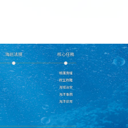
海巡法規
核心任務
維護漁權
救生救難
海域治安
海洋事務
海洋保育