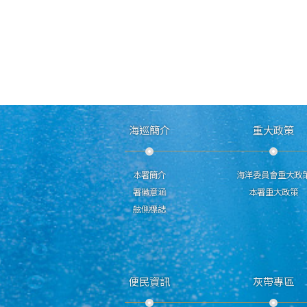
海巡簡介
重大政策
本署簡介
海洋委員會重大政
署徽意涵
本署重大政策
舷側標誌
便民資訊
灰帶專區