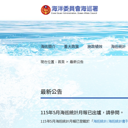
跳
到
主
要
內
容
Skip
to
main
content
海巡簡介
重大政策
施政績效
海巡統計
現在位置：
首頁
>
最新公告
:::
最新公告
115年5月海巡統計月報已出爐，請參閱。
115年5月海巡統計月報已登載於「
海巡統計/海巡統計書