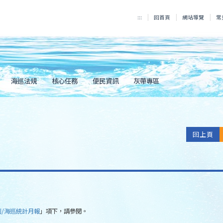
:::
回首頁
網站導覽
常
海巡法規
核心任務
便民資訊
灰帶專區
回上頁
刊/海巡統計月報
」項下，請參閱。