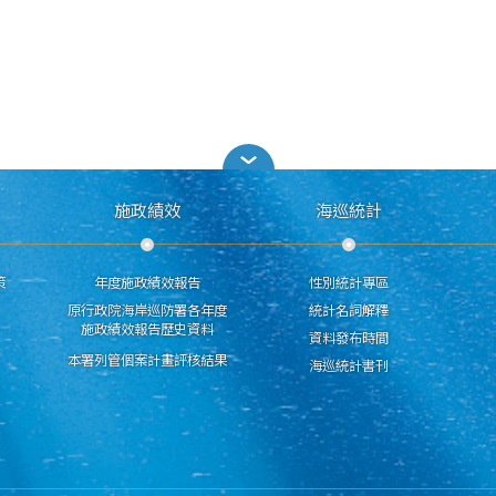
施政績效
海巡統計
策
年度施政績效報告
性別統計專區
原行政院海岸巡防署各年度
統計名詞解釋
施政績效報告歷史資料
資料發布時間
本署列管個案計畫評核結果
海巡統計書刊