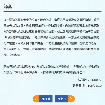
緣起
海岸巡防為國家安全的根本，政府為統一海岸巡防事權及有效管理海域，於民
國89年1月28日，納編原國防部海岸巡防司令部、內政部警政署水上警察局及
財政部關稅總局緝私艦艇等任務執行機關，成立部會層級的海域執法專責機關
「行政院海岸巡防署」，確立岸海合一之執法機制，一方面致力於維護國家的
海洋權益、保障人民的生命財產，二方面注重執法的妥當性，在執法的過程
中，兼顧公平、適當、澈底等原則，積極朝向海洋發展，開創我國海域及海岸
巡防之新紀元。
配合行政院組織調整於107年4月28日成立海洋委員會，「行政院海岸巡防署」
改隸為「海洋委員會海巡署」，持續執行海域及海岸巡防執法工作。
點閱數：
1138572
更新日期：
108/09/10
回頁首
回上頁