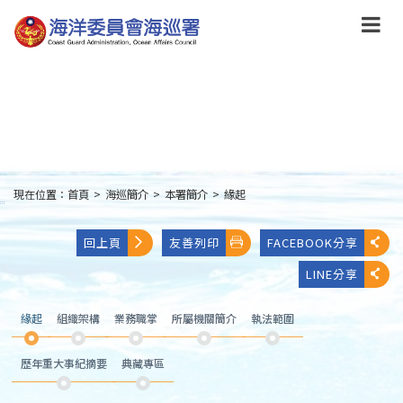
跳
到
主
要
內
容
Skip
to
main
content
現在位置：
首頁
>
海巡簡介
>
本署簡介
>
緣起
:::
回上頁
友善列印
FACEBOOK分享
LINE分享
緣起
組織架構
業務職掌
所屬機關簡介
執法範圍
歷年重大事紀摘要
典藏專區