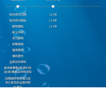
政府資訊公開
115年
政府資料開放
114年
服務據點
113年
線上申辦
多元服務
射擊通報
檔案應用
廉政園地
生態檢核專區
廠商推薦勤(業)務科技
設(裝)備產品申辦須知
因應國際情勢強化經
濟社會及民生國安韌
性專區