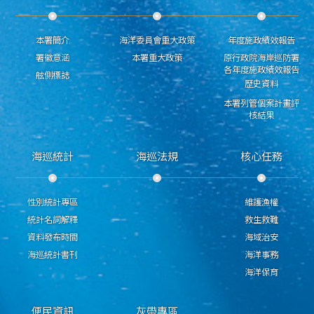
本署簡介
海洋委員會重大政策
年度施政績效報告
署徽意涵
本署重大政策
原行政院海岸巡防署
各年度施政績效報告
舷側標誌
歷史資料
本署列管個案計畫評
核結果
海巡統計
海巡法規
核心任務
性別統計專區
維護漁權
統計名詞解釋
救生救難
資料發布時間
海域治安
海巡統計書刊
海洋事務
海洋保育
便民資訊
灰帶專區