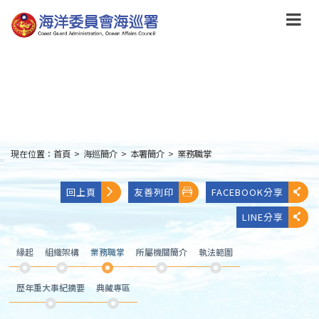
跳
到
主
要
內
容
Skip
to
main
content
現在位置：
首頁
>
海巡簡介
>
本署簡介
>
業務職掌
:::
回上頁
友善列印
FACEBOOK分享
LINE分享
緣起
組織架構
業務職掌
所屬機關簡介
執法範圍
歷年重大事紀摘要
典藏專區