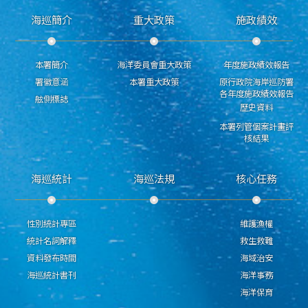
海巡簡介
重大政策
施政績效
本署簡介
海洋委員會重大政策
年度施政績效報告
署徽意涵
本署重大政策
原行政院海岸巡防署
各年度施政績效報告
舷側標誌
歷史資料
本署列管個案計畫評
核結果
海巡統計
海巡法規
核心任務
性別統計專區
維護漁權
統計名詞解釋
救生救難
資料發布時間
海域治安
海巡統計書刊
海洋事務
海洋保育