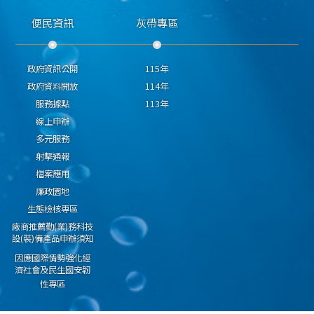
便民資訊
灰帶專區
政府資訊公開
115年
政府資料開放
114年
服務據點
113年
線上申辦
多元服務
射擊通報
檔案應用
廉政園地
生態檢核專區
廠商推薦勤(業)務科技
設(裝)備產品申辦須知
因應國際情勢強化經
濟社會及民生國安韌
性專區