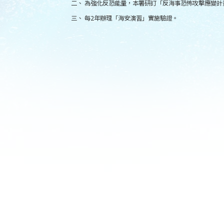
二、 為強化反恐能量，本署研訂「反海事恐怖攻擊應變
三、 每2年辦理「海安演習」實施驗證。