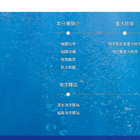
本分署簡介
重大政策
機關沿革
海洋委員會重大政
組織架構
海巡署重大政策
業務職掌
執法範圍
海洋驛站
漢本海洋驛站
福龍海洋驛站