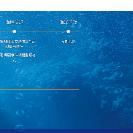
海巡法規
海洋活動
分署辦理國家賠償事件處
長期活動
理情形統計
巡署訴願事件相關書類格
式