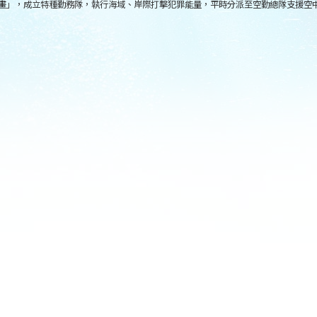
計畫」，成立特種勤務隊，執行海域、岸際打擊犯罪能量，平時分派至空勤總隊支援空