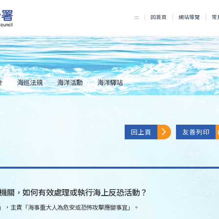
:::
回首頁
網站導覽
常
計
海巡法規
海洋活動
海洋驛站
回上頁
友善列印
機關，如何有效處理或執行海上反恐活動？
點」，主責「海事重大人為危安或恐怖攻擊應變事宜」。