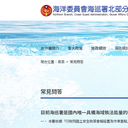
跳
到
主
要
內
容
Skip
to
main
content
本分署簡介
重大政策
施政績效
海巡統
現在位置：
首頁
>
常見問答
:::
常見問答
目前海巡署是國內唯一具備海域執法能量的
一、 本署依據「行政院國土安全政策會報設置及作業要