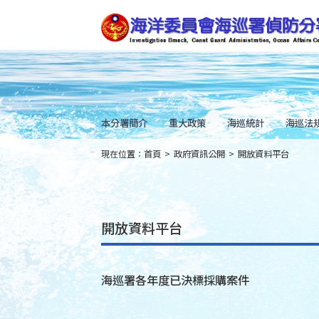
跳
到
主
要
內
容
Skip
to
main
content
本分署簡介
重大政策
海巡統計
海巡法
現在位置：
首頁
>
政府資訊公開
>
開放資料平台
:::
開放資料平台
海巡署各年度已決標採購案件