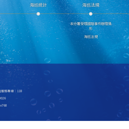
海巡統計
海巡法規
本分署受理國賠事件辦理情
形
海巡法規
救難服務專線：118
026
x768