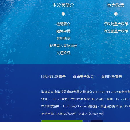
本分署簡介
重大政策
機關簡介
行政院重大政策
組織架構
海巡署重大政策
業務職掌
歷年重大事紀摘要
交通資訊
隱私權保護宣告
資通安全政策
資料開放宣告
海洋委員會海巡署偵防分署版權所有 ©copyright 2009 緊急
地址：106226臺北市大安區臥龍街240之2號 電話：02-2239-0
本網站支援IE、Firefox及Chrome瀏覽器，最佳瀏覽解析度 1024
更新日期
115年08月06日
瀏覽人次
2811753