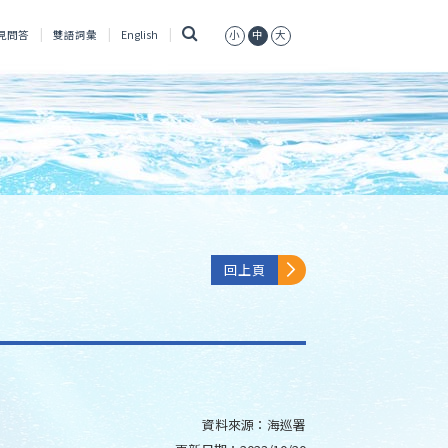
搜
見問答
雙語詞彙
English
小
中
大
尋
回上頁
資料來源：
海巡署