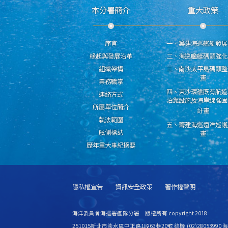
本分署簡介
重大政策
序言
一、籌建海巡艦艇發展
緣起與發展沿革
二、海巡艦艇碼頭強化
組織架構
三、南沙太平島碼頭整
畫
業務職掌
四、東沙環礁既有航道
連絡方式
泊靠設施及海岸線強固
所屬單位簡介
計畫
執法範圍
五、籌建海巡遠洋巡護
舷側標誌
畫
歷年重大事紀摘要
隱私權宣告
資訊安全政策
著作權聲明
海洋委員會海巡署艦隊分署 版權所有 copyright 2018
251015新北市淡水區中正路1段63巷20號 總機:(02)28053990