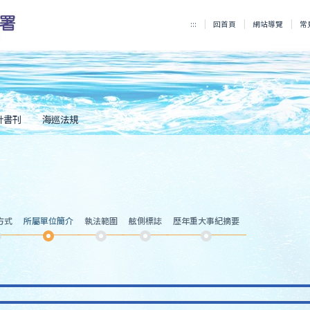
:::
回首頁
網站導覽
常
計書刊
海巡法規
方式
所屬單位簡介
執法範圍
舷側標誌
歷年重大事紀摘要