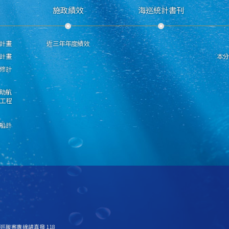
施政績效
海巡統計書刊
計畫
近三年年度績效
計畫
本
修計
助航
工程
船計
 海巡報案專線請直撥 118