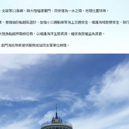
、北碇等12島嶼，與大陸福建廈門、同安僅為一水之隔，地理位置特殊。
業、查緝抽砂船越區盜砂、加強小三通航線等海上交通安全、維護海域遊憩安全、執
大陸漁船越界取締任務，以維護海洋生態資源，確保漁民權益為首要。
，金門海巡隊將提供服務或協同友軍單位辦理。