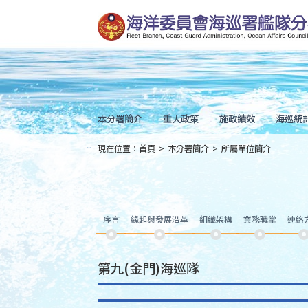
跳
到
主
要
內
容
Skip
to
main
content
本分署簡介
重大政策
施政績效
海巡統
現在位置：
首頁
>
本分署簡介
>
所屬單位簡介
:::
序言
緣起與發展沿革
組織架構
業務職掌
連絡
第九(金門)海巡隊