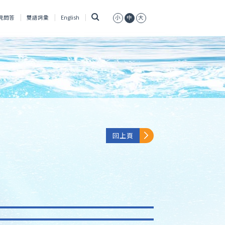
搜
見問答
雙語詞彙
English
小
中
大
尋
回上頁