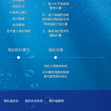
業務職掌
三、南沙太平島碼頭
連絡方式
整修計畫
所屬單位簡介
四、東沙環礁既有航
執法範圍
道助航泊靠設施及海
岸線強固工程計畫
舷側標誌
歷年重大事紀摘要
五、籌建海巡遠洋巡
護船計畫
海巡統計書刊
海巡法規
海巡法規查詢系統
本分署辦理國家賠償
事件處理情形統計
隱私權宣告
資訊安全政策
著作權聲明