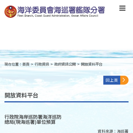
跳
到
主
要
內
容
Skip
to
main
content
現在位置：
首頁
>
行政資訊
>
政府資訊公開
>
開放資料平台
:::
回上頁
開放資料平台
行政院海岸巡防署海洋巡防
總局(現海巡署)單位預算
資料來源：
海巡署