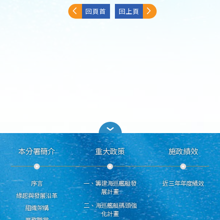
回頁首
回上頁
本分署簡介
重大政策
施政績效
序言
一、籌建海巡艦艇發
近三年年度績效
展計畫
緣起與發展沿革
二、海巡艦艇碼頭強
組織架構
化計畫