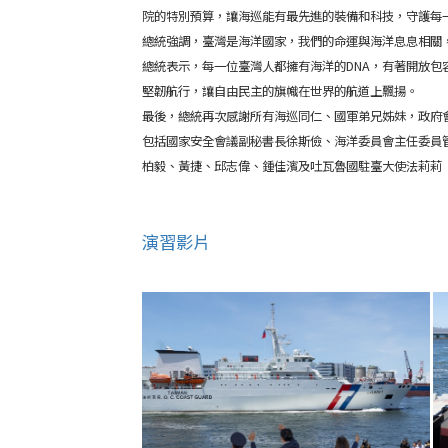
院的特別預算，讓海巡能有最先進的裝備和科技，守護每
總統強調，臺灣是海洋國家，我們的命運與海洋息息相關
總統表示，每一位臺灣人都擁有海洋的DNA，有著開放
堅韌航行，讓自由民主的旗幟在世界的航道上飄揚。
最後，總統再次感謝所有海巡同仁、國軍弟兄姊妹，政府
包括國家安全會議副秘書長徐斯儉、海洋委員會主任委員
柏毅、黃捷、邱志偉、鍾佳濱及吐瓦魯國駐臺大使法莉莉（Lily
演習影片