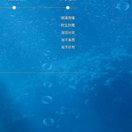
維護漁權
救生救難
海域治安
海洋事務
海洋保育