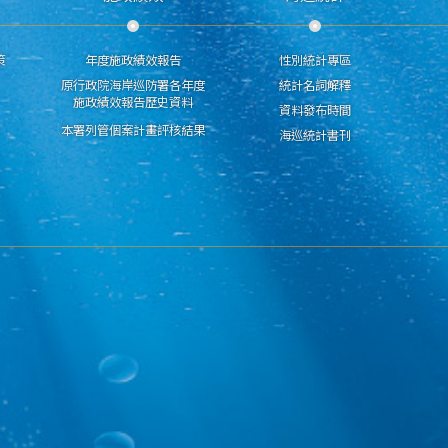
策
年度施政績效報告
性別統計專區
原行政院海岸巡防署各年度
統計名詞解釋
施政績效報告歷史資料
資料發布時間
本署列管個案計畫評核結果
海巡統計書刊