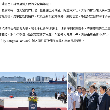
一寸國土，確保臺灣人民的安全與尊嚴。
，要感謝每一位海巡同仁扛起「藍色國土守護者」的重責大任，大家的付出讓人民安
包容的胸襟，勇敢堅韌的精神，以及面對挑戰時團結不屈的信念。相信只要發揮海洋子
會持續整合各部會力量，強化全社會防衛韌性，共同捍衛國家安全、守護臺灣的民主
管碧玲、副主任委員兼海巡署署長張忠龍、內政部次長馬士元、高雄市副市長李懷仁
 Tangisia Faavae）等各國駐臺使節代表等亦出席是項活動。