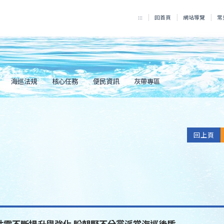
:::
回首頁
網站導覽
常
海巡法規
核心任務
便民資訊
灰帶專區
回上頁
性需不斷提升與強化 盼朝野不分黨派當海巡後盾