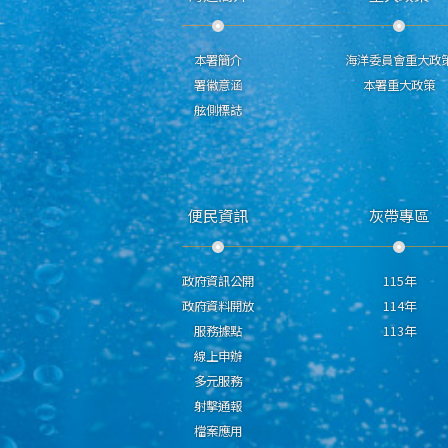
本署簡介
海洋委員會重大政
署徽意涵
本署重大政策
舷側標誌
便民資訊
灰帶專區
政府資訊公開
115年
政府資料開放
114年
服務據點
113年
線上申辦
多元服務
射擊通報
檔案應用