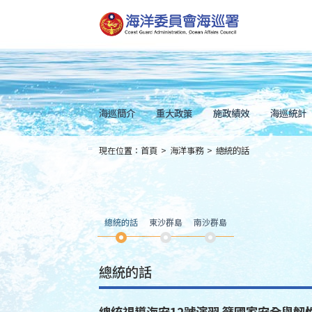
跳
到
主
要
內
容
Skip
to
main
content
海巡簡介
重大政策
施政績效
海巡統計
現在位置：
首頁
>
海洋事務
>
總統的話
:::
總統的話
東沙群島
南沙群島
總統的話
總統視導海安12號演習 籲國家安全與韌