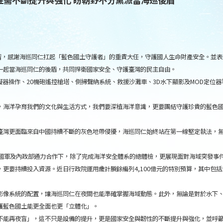
演習，感謝海巡同仁扛起「藍色國土守護者」的重責大任，守護國人生命財產安全。並
一起當海巡同仁的後盾，共同捍衛國家安全、守護臺灣的民主自由。
擬器操作、20機砲遙控槍塔、側掃聲納系統、救援沙灘車、3D水下顯影及MOD定位
，海洋孕育我們的文化與生活方式，我們要深植海洋意識，更要團結守護珍貴的藍色
臺灣更面臨來自中國持續不斷的灰色地帶侵擾，海巡同仁始終站在第一線堅定執法，
、國軍及內政部通力合作下，除了完成海洋安全體系的總體檢，更展現面對海域突發事
更要持續投入資源。近日行政院運用歲計賸餘編列4,100億元的特別預算，其中包
影像系統的配置，讓海巡同仁在夜間也能準確掌握海域動態。此外，無論是對於水下
護藍色國土能更全面也更「立體化」。
不能再夜盲」，這不只是設備的提升，更是國家安全與韌性的不斷提升與強化，並呼