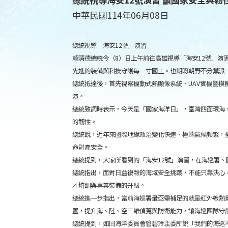
中華民國114年06月08日
總統視導「海安12號」演習
賴清德總統今（8）日上午前往高雄視導「海安12號」
先進的裝備與科技守護每一寸國土。也期盼朝野不分黨派
總統抵達後，首先視察機動式熱顯像系統、UAV實機暨模
演。
總統致詞時表示，今天是「國家海洋日」，臺灣四面環海
的韌性。
總統說，近年來國際地緣政治變化快速、極端氣候頻繁，
命財產安全。
總統提到，大家所看到的「海安12號」演習，在海巡署
總統指出，面對日益複雜的海域安全挑戰，不能只靠決心，
才培訓與專業裝備的升級。
總統進一步指出，當前海巡署最亟需補足的就是紅外線熱
置，提升海、陸、空三維偵蒐與防衛能力，讓海巡團隊守
總統提到，如同海洋委員會管碧玲主委所說「我們的海巡