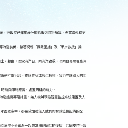
表示，行政院已運用歲計賸餘編列特別預算，希望海巡有更
器等海巡裝備，接著視導「攔截圍捕」及「吊掛救援」操
國土。藉由「國家海洋日」向海洋致敬，也向世界展現臺灣
無論是打擊犯罪、查緝走私或救生救難，致力守護國人的生
件時能夠即時應變、處置周延的能力。
括海巡艦艇籌建計畫、無人機與環島智慧監控系統建置及人
、水面或空中，都希望加強無人載具與智慧監偵設備的配
籲立法院不分黨派一起來當海巡同仁的後盾，共同支持行政