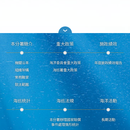
本分署簡介
重大政策
施政績效
機關沿革
海洋委員會重大政策
年度施政績效報告
組織架構
海巡署重大政策
業務職掌
執法範圍
海巡統計
海巡法規
海洋活動
本分署辦理國家賠償
長期活動
事件處理情形統計