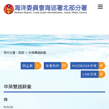
跳
到
主
要
內
容
Skip
to
main
content
現在位置：
首頁
>
中英雙語辭彙
:::
回上頁
友善列印
FACEBOOK分享
LINE分享
中英雙語辭彙
條
Article