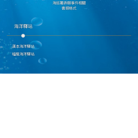
海巡署訴願事件相關
書類格式
海洋驛站
漢本海洋驛站
福龍海洋驛站
隱私權保護宣告
資通安全政策
資料開放宣告
海洋委員會海巡署北部分署 版權所有 Copyright 2009
地址：328006桃園市觀音區崙坪里忠愛路1段45號 聯絡電話：(03)4080024
E-Mail：northmaster@cga.gov.tw
本網站支援IE、Firefox及Chrome瀏覽器，最佳瀏覽解析度 1024x768
更新日期
115年08月08日
瀏覽人次
16172594