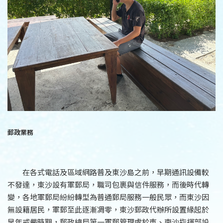
郵政業務
在各式電話及區域網路普及東沙島之前，早期通訊設備較
不發達，東沙設有軍郵局，職司包裹與信件服務，而後時代轉
變，各地軍郵局紛紛轉型為普通郵局服務一般民眾，而東沙因
無設籍居民，軍郵至此逐漸凋零，東沙郵政代辦所設置緣起於
早年戒嚴時期，郵政總局第一軍郵管理處於東、南沙指揮部設