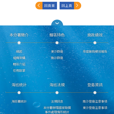
回頁首
回上頁
本分署簡介
轄區特色
施政績效
緣起
東沙群島
年度施政績效報告
組織架構
南沙群島
轄區介紹
任務執掌
海巡統計
海巡法規
登島資訊
海巡署統計
法規訊息
南沙登島注意事項
本分署辦理國家賠償
東沙登島注意事項
事件處理情形統計