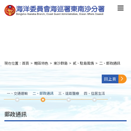
跳
到
主
要
內
容
Skip
to
main
content
現在位置：
首頁
>
轄區特色
>
東沙群島
>
貳、駐島風情
>
二、郵政通訊
:::
回上頁
一、交通運輸
二、郵政通訊
三、遠距醫療
四、住居生活
郵政通訊