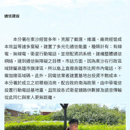
通信建設
本分署在東沙經營多年，克服了載運、維護、廠商經營成
本效益等諸多窒礙，建置了多元化通信能量，種類計有：有線
電、無線電、衛星行動電話，並搭配資訊系統，建構整體通信
網絡，達到通信無障礙之目標。市話方面，因為東沙在行政區
域隸屬高雄市旗津區，所以島上直撥高雄市比照市內電話，不
需加撥區域碼。此外，因電信業者建置基地台投資不敷成本，
本分署於成立之初積極洽商，配合政府南海政策，由中華電信
設置行動電話基地臺，且架設各式衛星鏈路供數據及語音傳輸
從此同仁與家人更無距離。