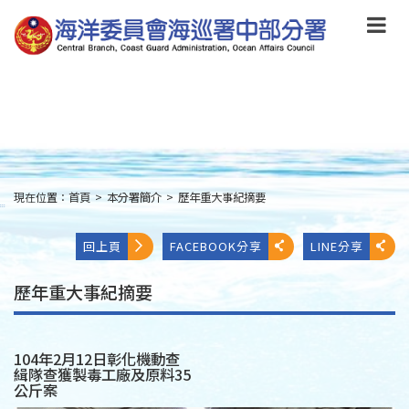
跳
到
主
要
內
容
Skip
to
main
content
現在位置：
首頁
>
本分署簡介
>
歷年重大事紀摘要
:::
回上頁
FACEBOOK分享
LINE分享
歷年重大事紀摘要
104年2月12日彰化機動查
緝隊查獲製毒工廠及原料35
公斤案