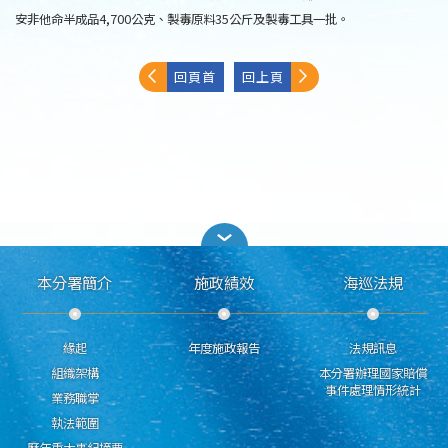
安非他命半成品4,700公克、製毒原料35公斤及製毒工具一批。
回頁首
回上頁
本分署簡介
施政績效
海巡法規
緣起
年度施政報告
法規訊息
組織架構
本分署辦理國家賠償
事件處理情形統計
業務職掌
執法範圍