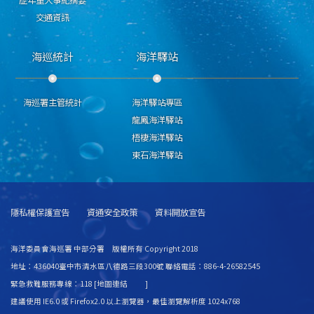
歷年重大事紀摘要
交通資訊
海巡統計
海洋驛站
海巡署主管統計
海洋驛站專區
龍鳳海洋驛站
梧棲海洋驛站
東石海洋驛站
隱私權保護宣告
資通安全政策
資料開放宣告
海洋委員會海巡署 中部分署 版權所有 Copyright 2018
地址：436040臺中市清水區八德路三段300號 聯絡電話：886-4-26582545
緊急救難服務專線：118 [
地圖連結
]
建議使用 IE6.0 或 Firefox2.0 以上瀏覽器，最佳瀏覽解析度 1024x768