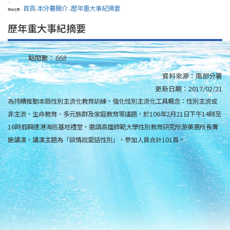
:::
首頁
本分署簡介
歷年重大事紀摘要
現在位置：
>
>
歷年重大事紀摘要
點閱數：
668
資料來源：
南部分署
更新日期：
2017/02/21
為持續推動本局性別主流化教育訓練，強化性別主流化工具概念：性別主流或
非主流、生命教育、多元族群及家庭教育等議題，於106年2月21日下午14時至
16時假興達港海巡基地禮堂，邀請高雄師範大學性別教育研究所游美惠所長實
施講演，講演主題為「談情說愛話性別」，參加人員合計101員。