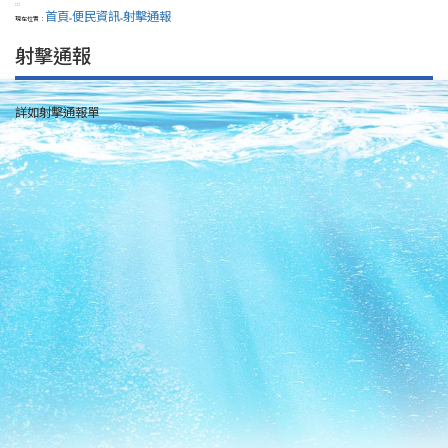
:::
首頁
便民資訊
射擊通報
現在位置：
>
>
射擊通報
詳如射擊通報單