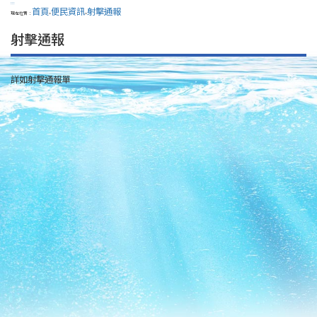
:::
首頁
便民資訊
射擊通報
現在位置：
>
>
射擊通報
詳如射擊通報單