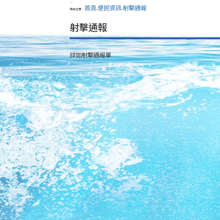
:::
首頁
便民資訊
射擊通報
現在位置：
>
>
射擊通報
詳如射擊通報單