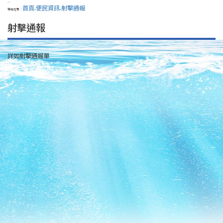
:::
首頁
便民資訊
射擊通報
現在位置：
>
>
射擊通報
詳如射擊通報單