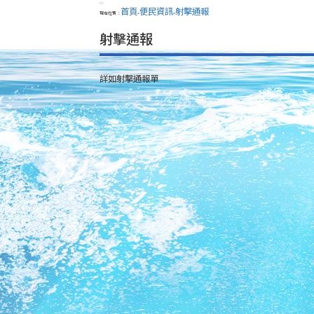
:::
首頁
便民資訊
射擊通報
現在位置：
>
>
射擊通報
詳如射擊通報單