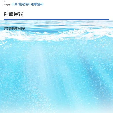
:::
首頁
便民資訊
射擊通報
現在位置：
>
>
射擊通報
詳如射擊通報單