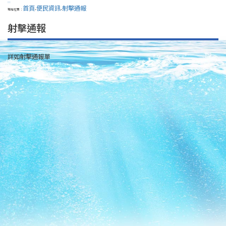
:::
首頁
便民資訊
射擊通報
現在位置：
>
>
射擊通報
詳如射擊通報單