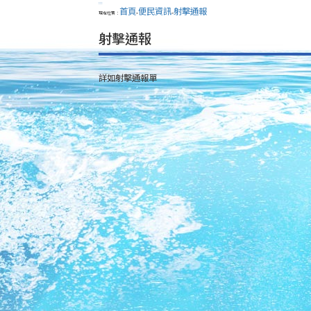
:::
首頁
便民資訊
射擊通報
現在位置：
>
>
射擊通報
詳如射擊通報單