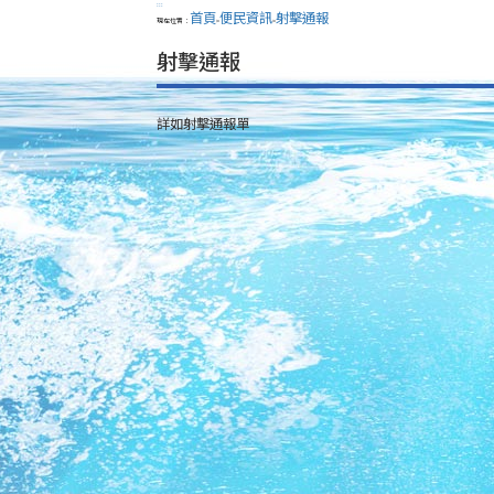
:::
首頁
便民資訊
射擊通報
現在位置：
>
>
射擊通報
詳如射擊通報單