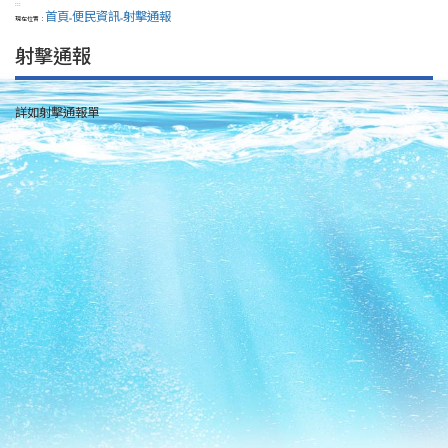
:::
首頁
便民資訊
射擊通報
現在位置：
>
>
射擊通報
詳如射擊通報單