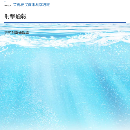
:::
首頁
便民資訊
射擊通報
現在位置：
>
>
射擊通報
詳如射擊通報單